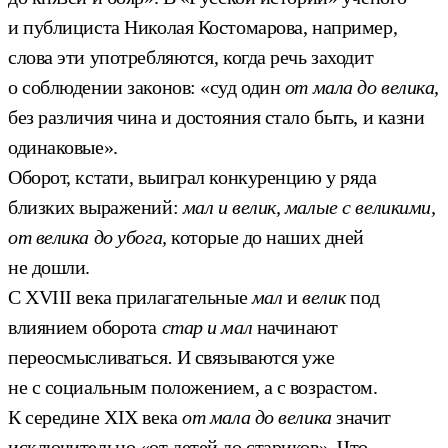
и публициста Николая Костомарова, например,
слова эти употребляются, когда речь заходит
о соблюдении законов: «суд один
от мала до велика
,
без различия чина и достояния стало быть, и казни
одинаковые».
Оборот, кстати, выиграл конкуренцию у ряда
близких выражений:
мал и велик, малые с великими,
от велика до убога,
которые до наших дней
не дошли.
C XVIII века прилагательные
мал
и
велик
под
влиянием оборота
стар и мал
начинают
переосмысливаться
.
И связываются уже
не с социальным положением, а с возрастом.
К середине XIX века
от
мала до велика
значит
исключительно «от детей до стариков». Что