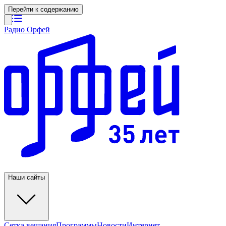
Перейти к содержанию
Радио Орфей
Наши сайты
Сетка вещания
Программы
Новости
Интернет-