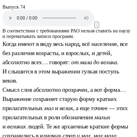
Выпуск 74
В соответствии с требованиями
РАО
нельзя ставить на паузу
и перематывать записи программ.
Когда имеют в виду весь народ, всё население, все
без различия возрасты, и взрослых, и детей,
абсолютно всех… говорят:
от мала до велика.
И слышится в этом выражении гулкая поступь
веков.
Смысл слов абсолютно прозрачен, а вот форма…
Выражение сохраняет старую форму кратких
прилагательных
мал
и
велик
, а еще точнее — этих
прилагательных в роли обозначения
малых
и
великих
людей. Те же архаичные краткие формы
сохранились в идиомах
стар и мал, мал мала