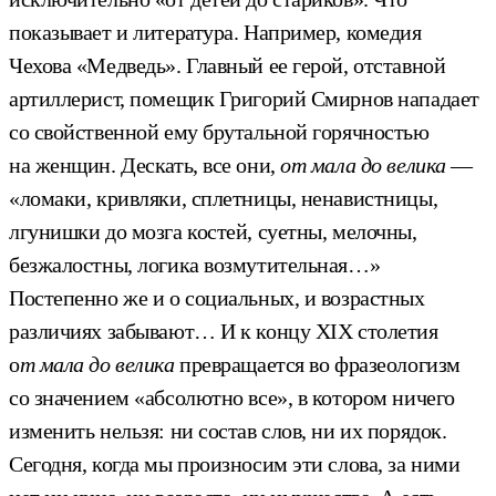
показывает и литература. Например, комедия
Чехова «Медведь». Главный ее герой, отставной
артиллерист, помещик Григорий Смирнов нападает
со свойственной ему брутальной горячностью
на женщин. Дескать, все они,
от мала до велика
—
«ломаки, кривляки, сплетницы, ненавистницы,
лгунишки до мозга костей, суетны, мелочны,
безжалостны, логика возмутительная…»
Постепенно же и о социальных, и возрастных
различиях забывают… И к концу XIX столетия
о
т мала до велика
превращается во фразеологизм
со значением «абсолютно все», в котором ничего
изменить нельзя: ни состав слов, ни их порядок.
Сегодня, когда мы произносим эти слова, за ними