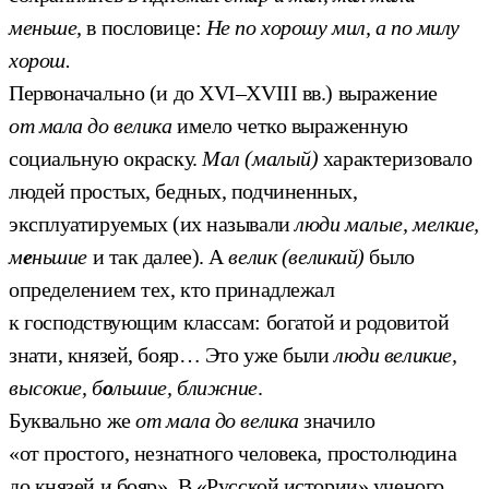
меньше,
в пословице:
Не по хорошу мил, а по милу
хорош.
Первоначально (и до XVI–XVIII вв.) выражение
от мала до велика
имело четко выраженную
социальную окраску.
Мал (малый)
характеризовало
людей простых, бедных, подчиненных,
эксплуатируемых (их называли
люди малые, мелкие,
м
е
ньшие
и так далее). А
велик (великий)
было
определением тех, кто принадлежал
к господствующим классам: богатой и родовитой
знати, князей, бояр… Это уже были
люди великие,
высокие, б
о
льшие, ближние
.
Буквально же
от мала до велика
значило
«от простого, незнатного человека, простолюдина
до князей и бояр». В «Русской истории» ученого