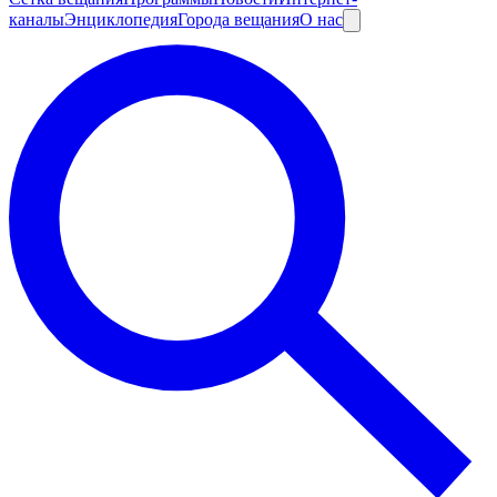
каналы
Энциклопедия
Города вещания
О нас