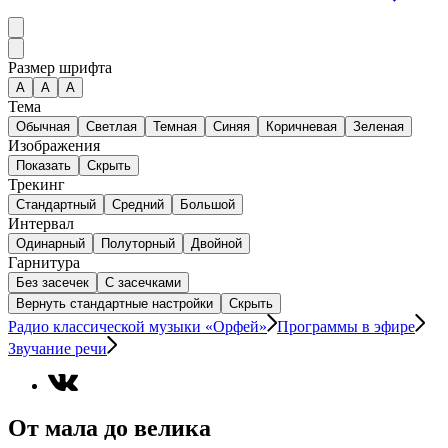
Размер шрифта
А
A
A
Тема
Обычная
Светлая
Темная
Синяя
Коричневая
Зеленая
Изображения
Показать
Скрыть
Трекинг
Стандартный
Средний
Большой
Интервал
Одинарный
Полуторный
Двойной
Гарнитура
Без засечек
С засечками
Вернуть стандартные настройки
Скрыть
Радио классической музыки «Орфей»
Программы в эфире
Звучание речи
От мала до велика