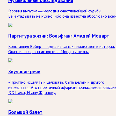
Музыкальные расследования
Героиня выпуска — мелодия счастливейшей судьбы.
Её и угадывать не нужно, ибо она известна абсолютно всем
Партитура жизни: Вольфганг Амадей Моцарт
Констанция Вебер — одна из самых плохих жён в истории.
Оказывается, она испортила Моцарту жизнь.
Звучание речи
«Приятно исцелять и целовать, быть целым и другого
не желать». Этот поэтичный афоризм принадлежит класси
XXI века, Ивану Жданову.
Большой балет