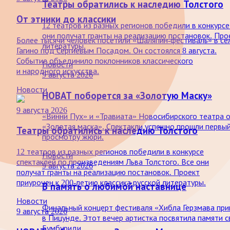
Театры обратились к наследию Толстого
От этники до классики
12 театров из разных регионов победили в конкурсе
они получат гранты на реализацию постановок. Прое
Более тысячи человек посетили «Шаляпин-фестиваль» в се
литературы.
Гагино под Сергиевым Посадом. Он состоялся 8 августа.
Событие объединило поклонников классического
Новости
и народного искусства.
9 августа 2026
Новости
НОВАТ поборется за «Золотую Маску»
9 августа 2026
«Винни Пух» и «Травиата» Новосибирского театра 
«Золотая маска». Спектакли успешно прошли первы
Театры обратились к наследию Толстого
просмотру жюри.
12 театров из разных регионов победили в конкурсе
Новости
спектаклей по произведениям Льва Толстого. Все они
9 августа 2026
получат гранты на реализацию постановок. Проект
приурочен к 200-летию классика русской литературы.
В память о любимой наставнице
Новости
Финальный концерт фестиваля «Хибла Герзмава пр
9 августа 2026
в Пицунде. Этот вечер артистка посвятила памяти 
Бумбуриди.