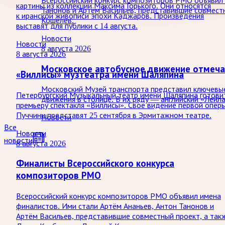
Всероссийский конкурс композиторов РМО объявил 
картины из коллекции Максима Горького. Они относятся
Танонов и Артём Васильев, представившие совмест
к иранской живописи эпохи Каджаров. Произведения
Кошелев.
выставят для публики с 14 августа.
Новости
Новости
8 августа 2026
8 августа 2026
Московское автобусное движение отмеча
«Виллисы» музтеатра имени Шаляпина
Московский Музей транспорта представил ключевые
Петербургский Музыкальный театр имени Шаляпина готови
движения в столице. В их ряду — английский «Лейл
премьеру спектакля «Виллисы». Своё видение первой опер
Пуччини представят 25 сентября в Эрмитажном театре.
Новости
Все
Новости
новости
8 августа 2026
Финалисты Всероссийского конкурса
композиторов РМО
Всероссийский конкурс композиторов РМО объявил имена
финалистов. Ими стали Артём Ананьев, Антон Танонов и
Артём Васильев, представившие совместный проект, а так