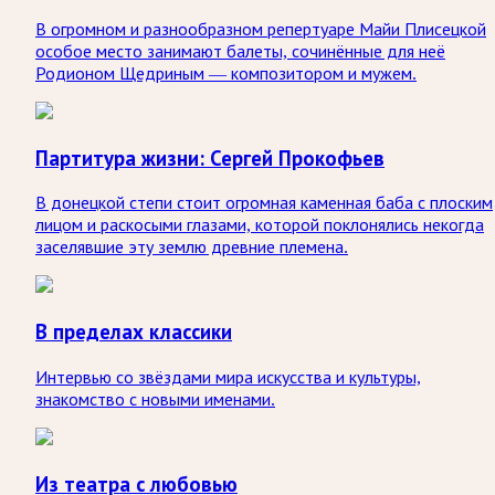
В огромном и разнообразном репертуаре Майи Плисецкой
особое место занимают балеты, сочинённые для неё
Родионом Щедриным — композитором и мужем.
Партитура жизни: Сергей Прокофьев
В донецкой степи стоит огромная каменная баба с плоским
лицом и раскосыми глазами, которой поклонялись некогда
заселявшие эту землю древние племена.
В пределах классики
Интервью со звёздами мира искусства и культуры,
знакомство с новыми именами.
Из театра с любовью