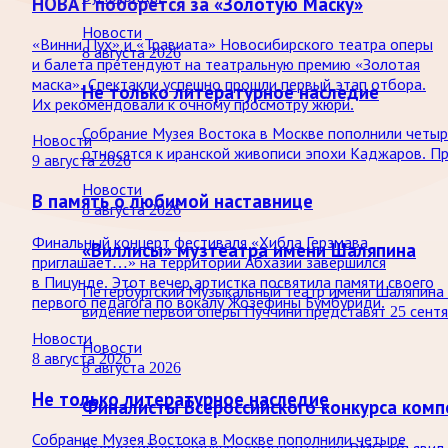
НОВАТ поборется за «Золотую Маску»
Новости
«Винни Пух» и «Травиата» Новосибирского театра оперы
8 августа 2026
и балета претендуют на театральную премию «Золотая
маска». Спектакли успешно прошли первый этап отбора.
Не только литературное наследие
Их рекомендовали к очному просмотру жюри.
Собрание Музея Востока в Москве пополнили четыре
Новости
относятся к иранской живописи эпохи Каджаров. Про
9 августа 2026
Новости
В память о любимой наставнице
8 августа 2026
Финальный концерт фестиваля «Хибла Герзмава
«Виллисы» музтеатра имени Шаляпина
приглашает…» на территории Абхазии завершился
в Пицунде. Этот вечер артистка посвятила памяти своего
Петербургский Музыкальный театр имени Шаляпина 
первого педагога по вокалу Жозефины Бумбуриди.
видение первой оперы Пуччини представят 25 сент
Новости
Новости
8 августа 2026
8 августа 2026
Не только литературное наследие
Финалисты Всероссийского конкурса ком
Собрание Музея Востока в Москве пополнили четыре