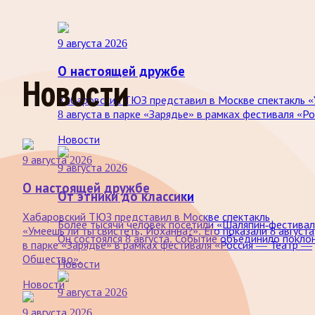
9 августа 2026
О настоящей дружбе
Новости
Хабаровский ТЮЗ представил в Москве спектакль «У
8 августа в парке «Зарядье» в рамках фестиваля «
Новости
9 августа 2026
9 августа 2026
О настоящей дружбе
От этники до классики
Хабаровский ТЮЗ представил в Москве спектакль
Более тысячи человек посетили «Шаляпин-фестиваль
«Умеешь ли ты свистеть, Йоханна?». Его показали 8 августа
Он состоялся 8 августа. Событие объединило поклон
в парке «Зарядье» в рамках фестиваля «Россия — Театр —
Общество».
Новости
Новости
9 августа 2026
9 августа 2026