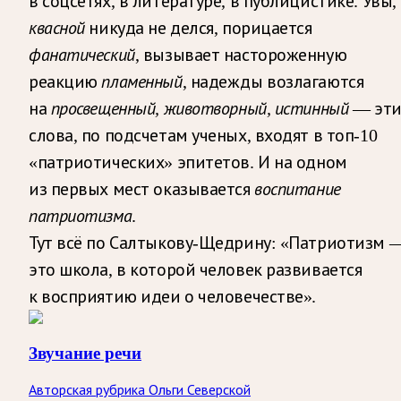
в соцсетях, в литературе, в публицистике. Увы,
квасной
никуда не делся, порицается
фанатический
, вызывает настороженную
реакцию
пламенный
, надежды возлагаются
на
просвещенный, животворный, истинный
— эт
слова, по подсчетам ученых, входят в топ-10
«патриотических» эпитетов. И на одном
из первых мест оказывается
воспитание
патриотизма
.
Тут всё по Салтыкову-Щедрину: «Патриотизм 
это школа, в которой человек развивается
к восприятию идеи о человечестве».
Звучание речи
Авторская рубрика Ольги Северской