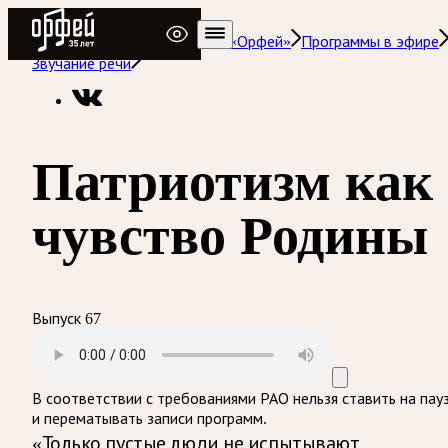
Радио Орфей
Радио классической музыки «Орфей»
Программы в эфире
Звучание речи
Патриотизм как
чувство Родины
Выпуск 67
В соответствии с требованиями
РАО
нельзя ставить на пау
и перематывать записи программ.
«Только пустые люди не испытывают