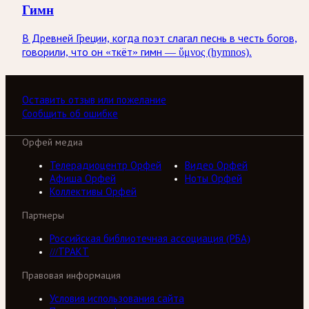
Гимн
В Древней Греции, когда поэт слагал песнь в честь богов,
говорили, что он «ткёт» гимн — ὕμνος (hymnos).
Оставить отзыв или пожелание
Сообщить об ошибке
Орфей медиа
Телерадиоцентр Орфей
Видео Орфей
Афиша Орфей
Ноты Орфей
Коллективы Орфей
Партнеры
Российская библиотечная ассоциация (РБА)
///ТРАКТ
Правовая информация
Условия использования сайта