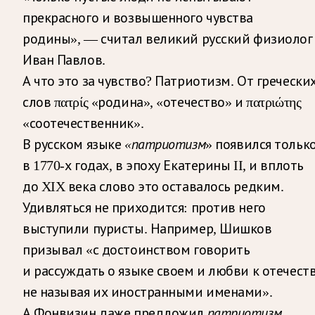
прекрасного и возвышенного чувства
родины», — считал великий русский физиолог
Иван Павлов.
А что это за чувство? Патриотизм. От гречески
слов πατρίς «родина», «отечество» и πατριώτης
«соотечественник».
В русском языке
«патриотизм
» появился тольк
в 1770-х годах, в эпоху Екатерины II, и вплоть
до XIX века слово это оставалось редким.
Удивляться не приходится: против него
выступили пуристы. Например, Шишков
призывал «с достоинством говорить
и рассуждать о языке своем и любви к отечеств
не называя их иностранными именами».
А Фонвизин даже предложил
патриотизм