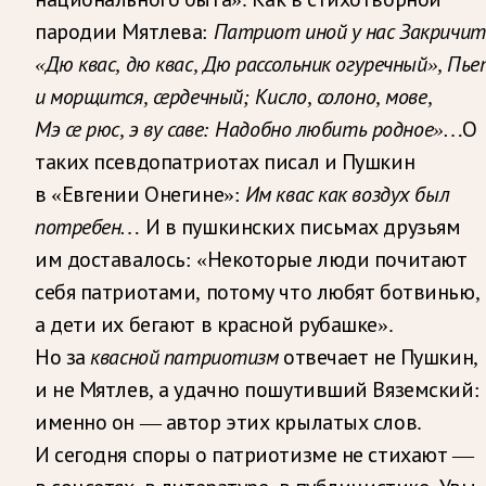
пародии Мятлева:
Патриот иной у нас Закричит
«Дю квас, дю квас, Дю рассольник огуречный», Пье
и морщится, сердечный; Кисло, солоно, мове,
Мэ се рюс, э ву саве: Надобно любить родное»…
О
таких псевдопатриотах писал и Пушкин
в «Евгении Онегине»:
Им квас как воздух был
потребен…
И в пушкинских письмах друзьям
им доставалось: «Некоторые люди почитают
себя патриотами, потому что любят ботвинью,
а дети их бегают в красной рубашке».
Но за
квасной патриотизм
отвечает не Пушкин,
и не Мятлев, а удачно пошутивший Вяземский:
именно он — автор этих крылатых слов.
И сегодня споры о патриотизме не стихают —