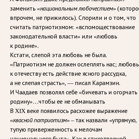
заменить «
национальным любочестием
» (которо
впрочем, не прижилось). Спорили и о том, что
считать патриотизмом: «вспомоществование
законодательной власти» или «любовь
к родине».
Кстати, слепой эта любовь не была.
«Патриотизм не должен ослеплять нас; любовь
к отечеству есть действие ясного рассудка,
а не слепая страсть», — писал Карамзин.
И Чаадаев позволял себе «бичевать и огорчать
родину»…чтобы ее не обманывать
В XIX веке появилось расхожее выражение
«
квасной патриотизм
» – так назвали «упрямую,
тупую приверженность к мелочам
национального быта». Как в стихотворной