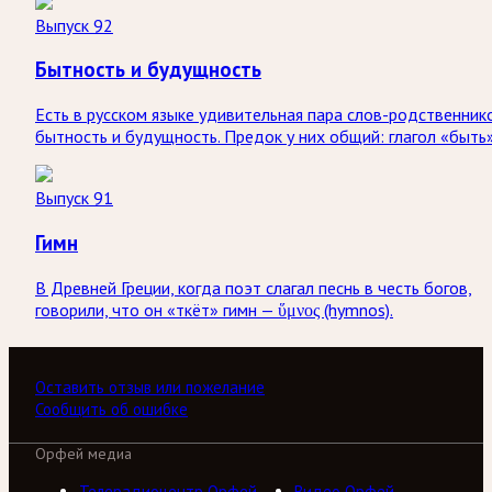
Выпуск 92
Бытность и будущность
Есть в русском языке удивительная пара слов-родственник
бытность и будущность. Предок у них общий: глагол «быть»
Выпуск 91
Гимн
В Древней Греции, когда поэт слагал песнь в честь богов,
говорили, что он «ткёт» гимн — ὕμνος (hymnos).
Оставить отзыв или пожелание
Сообщить об ошибке
Орфей медиа
Телерадиоцентр Орфей
Видео Орфей