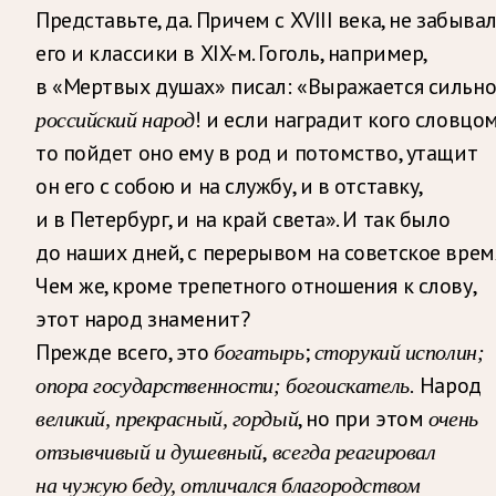
Представьте, да. Причем с XVIII века, не забыва
его и классики в XIX-м. Гоголь, например,
в «Мертвых душах» писал: «Выражается сильн
! и если наградит кого словцом
российский народ
то пойдет оно ему в род и потомство, утащит
он его с собою и на службу, и в отставку,
и в Петербург, и на край света». И так было
до наших дней, с перерывом на советское врем
Чем же, кроме трепетного отношения к слову,
этот народ знаменит?
Прежде всего, это
;
богатырь
сторукий исполин;
Народ
опора государственности; богоискатель.
, но при этом
великий, прекрасный, гордый
очень
,
отзывчивый и душевный
всегда реагировал
на чужую беду, отличался благородством