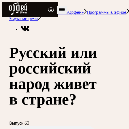
Радио Орфей
Радио классической музыки «Орфей»
Программы в эфире
Звучание речи
Русский или
российский
народ живет
в стране?
Выпуск 63