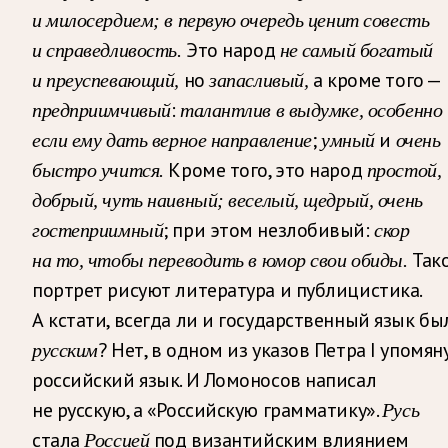
и милосердием; в первую очередь ценит совесть
Это народ
и справедливость.
не самый богатый
но
а кроме того —
и преуспевающий,
запасливый,
:
предприимчивый
талантлив в выдумке, особенно
;
и
если ему дать верное направление
умный
очень
Кроме того, это народ
быстро учится.
простой,
добрый, чуть наивный; веселый, щедрый, очень
; при этом незлобивый:
гостеприимный
скор
Так
на то, чтобы переводить в юмор свои обиды.
портрет рисуют литература и публицистика.
А кстати, всегда ли и государственный язык бы
? Нет, в одном из указов Петра I упомян
русским
российский язык. И Ломоносов написал
не русскую, а «Российскую грамматику».
Русь
стала
под византийским влиянием
Россией