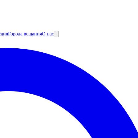
едия
Города вещания
О нас