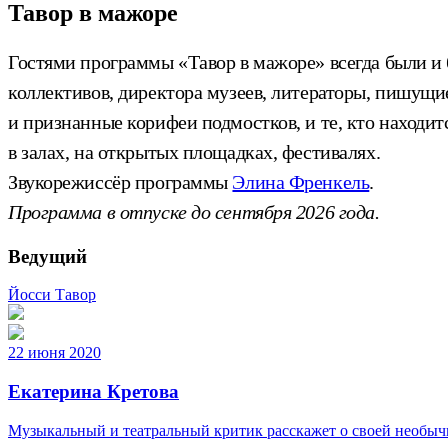
Тавор в мажоре
Гостями программы «Тавор в мажоре» всегда были и 
коллективов, директора музеев, литераторы, пишущие
и признанные корифеи подмостков, и те, кто находитс
в залах, на открытых площадках, фестивалях.
Звукорежиссёр программы
Элина Френкель
.
Программа в отпуске до сентября 2026 года.
Ведущий
Йосси Тавор
22 июня 2020
Екатерина Кретова
Музыкальный и театральный критик расскажет о своей необыч