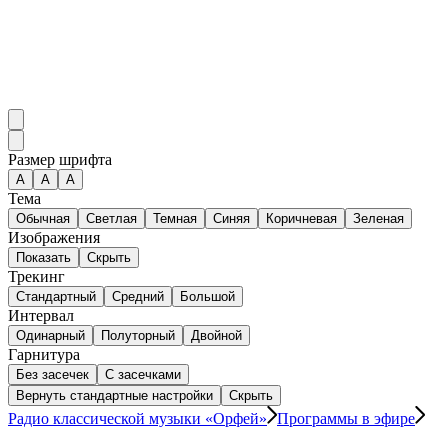
Размер шрифта
А
A
A
Тема
Обычная
Светлая
Темная
Синяя
Коричневая
Зеленая
Изображения
Показать
Скрыть
Трекинг
Стандартный
Средний
Большой
Интервал
Одинарный
Полуторный
Двойной
Гарнитура
Без засечек
С засечками
Вернуть стандартные настройки
Скрыть
Радио классической музыки «Орфей»
Программы в эфире