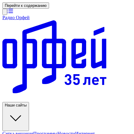
Перейти к содержанию
Радио Орфей
Наши сайты
Сетка вещания
Программы
Новости
Интернет-