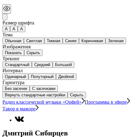
Размер шрифта
А
A
A
Тема
Обычная
Светлая
Темная
Синяя
Коричневая
Зеленая
Изображения
Показать
Скрыть
Трекинг
Стандартный
Средний
Большой
Интервал
Одинарный
Полуторный
Двойной
Гарнитура
Без засечек
С засечками
Вернуть стандартные настройки
Скрыть
Радио классической музыки «Орфей»
Программы в эфире
Тавор в мажоре
Дмитрий Сибирцев