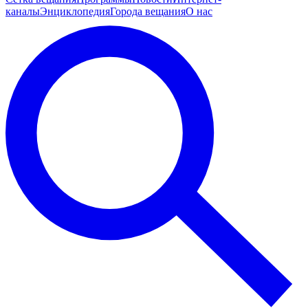
каналы
Энциклопедия
Города вещания
О нас