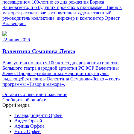
посвященном 100-летию со дня рождения Бориса
Чайковского, и о будущих проектах в программе «Тавор в
мажоре» рассказывает основатель и художественный
руководитель коллектива, дирижер и композитор Эрнест
Алавердян.
22 июля 2026
Валентина Семанова-Левко
В августе исполнится 100 лет со дня рождения солистки
Большого театра народной артистки РСФСР Валентины
Левко. Продюсер юбилейных мероприятий, внучка
выдающейся певицы Валентина Семанова-Левко – гость
программы «Тавор в мажоре».
Оставить отзыв или пожелание
Сообщить об ошибке
Орфей медиа
Телерадиоцентр Орфей
Видео Орфей
Афиша Орфей
Ноты Орфей