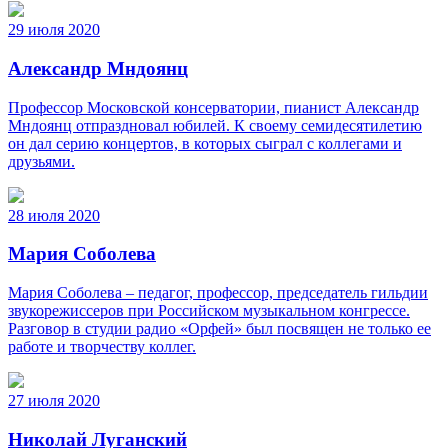
29 июля 2020
Александр Мндоянц
Профессор Московской консерватории, пианист Александр
Мндоянц отпраздновал юбилей. К своему семидесятилетию
он дал серию концертов, в которых сыграл с коллегами и
друзьями.
28 июля 2020
Мария Соболева
Мария Соболева – педагог, профессор, председатель гильдии
звукорежиссеров при Российском музыкальном конгрессе.
Разговор в студии радио «Орфей» был посвящен не только ее
работе и творчеству коллег.
27 июля 2020
Николай Луганский