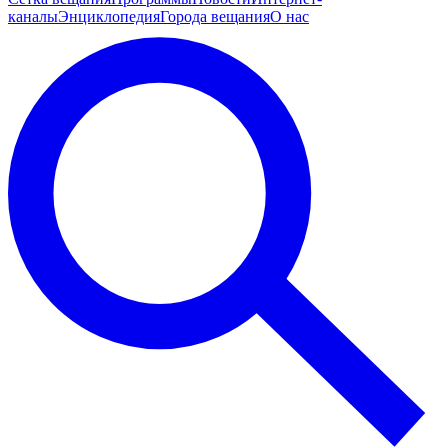
каналы
Энциклопедия
Города вещания
О нас