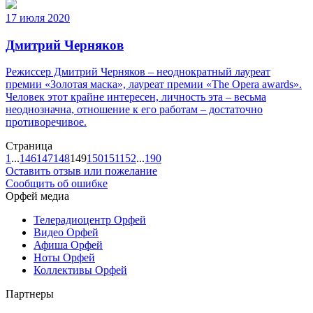
17 июля 2020
Дмитрий Черняков
Режиссер Дмитрий Черняков – неоднократный лауреат
премии «Золотая маска», лауреат премии «The Opera awards».
Человек этот крайне интересен, личность эта – весьма
неоднозначна, отношение к его работам – достаточно
противоречивое.
Страница
1
...
146
147
148
149
150
151
152
...
190
Оставить отзыв или пожелание
Сообщить об ошибке
Орфей медиа
Телерадиоцентр Орфей
Видео Орфей
Афиша Орфей
Ноты Орфей
Коллективы Орфей
Партнеры