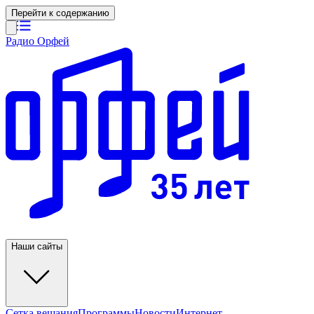
Перейти к содержанию
Радио Орфей
Наши сайты
Сетка вещания
Программы
Новости
Интернет-