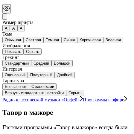
Размер шрифта
А
A
A
Тема
Обычная
Светлая
Темная
Синяя
Коричневая
Зеленая
Изображения
Показать
Скрыть
Трекинг
Стандартный
Средний
Большой
Интервал
Одинарный
Полуторный
Двойной
Гарнитура
Без засечек
С засечками
Вернуть стандартные настройки
Скрыть
Радио классической музыки «Орфей»
Программы в эфире
Тавор в мажоре
Гостями программы «Тавор в мажоре» всегда были