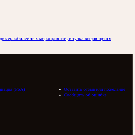
родюсер юбилейных мероприятий, внучка выдающейся
циация (РБА)
Оставить отзыв или пожелание
Сообщить об ошибке