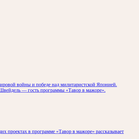
мировой войны и победе над милитаристской Японией.
р Швейдель — гость программы «Тавор в мажоре».
щих проектах в программе «Тавор в мажоре» рассказывает