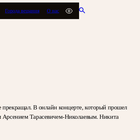
Города вещания
О нас
е прекращал. В онлайн концерте, который прошел
ом Арсением Тарасевичем-Николаевым. Никита