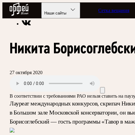
Радио Орфей
Сетка вещания
Радио классической музыки «Орфей»
Программы в эфире
Наши сайты
Никита Борисоглебск
27 октября 2020
В соответствии с требованиями
РАО
нельзя ставить на пау
Лауреат международных конкурсов, скрипач Никит
в Большом зале Московской консерватории, он в
Борисоглебский — гость программы «Тавор в мажо