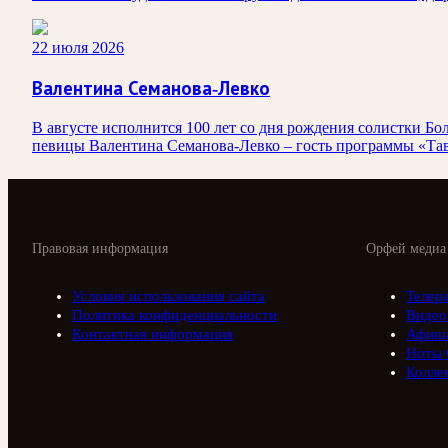
22 июля 2026
Валентина Семанова-Левко
В августе исполнится 100 лет со дня рождения солистки
певицы Валентина Семанова-Левко – гость программы «Тав
Правовая информация
Орфей медиа
Условия использования сайта
Телер
Политика конфиденциальности
Видео
Контактная информация
Афиш
Ноты 
Колле