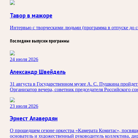
Тавор в мажоре
Интервью с творческими людьми (программа в отпуске до с
Последние выпуски программы
24 июля 2026
Александр Швейдель
31 августа в Государственном музее А. С. Пушкина пройд
Организатор вечера, советник председателя Российского с
23 июля 2026
Эрнест Алавердян
О прошедшем сезоне оркестра «Камерата Комитас», посвяще
основатель и художественный руководитель коллектива, ди