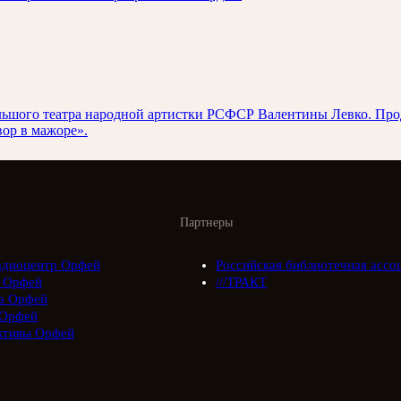
 Большого театра народной артистки РСФСР Валентины Левко. П
ор в мажоре».
Партнеры
адиоцентр Орфей
Российская библиотечная ассо
 Орфей
///ТРАКТ
а Орфей
Орфей
ктивы Орфей