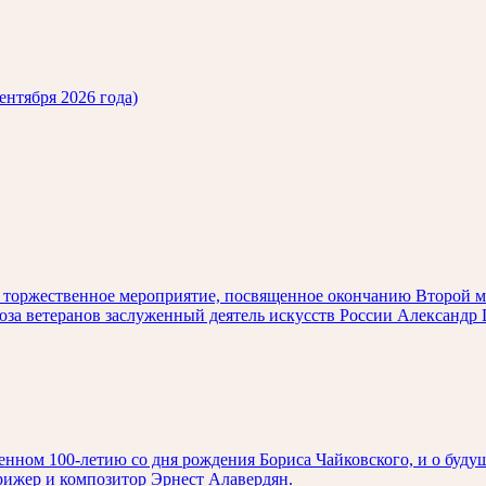
ентября 2026 года)
ет торжественное мероприятие, посвященное окончанию Второй 
оюза ветеранов заслуженный деятель искусств России Александ
нном 100-летию со дня рождения Бориса Чайковского, и о буду
рижер и композитор Эрнест Алавердян.