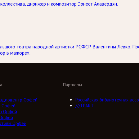
коллектива, дирижер и композитор Эрнест Алавердян.
 Большого театра народной артистки РСФСР Валентины Левко. 
ор в мажоре».
а
Партнеры
адиоцентр Орфей
Российская библиотечная ассо
о Орфей
///ТРАКТ
а Орфей
 Орфей
ктивы Орфей