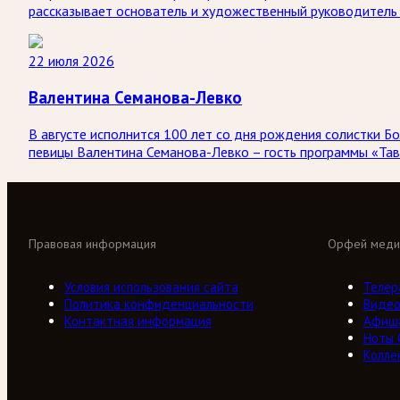
рассказывает основатель и художественный руководитель 
22 июля 2026
Валентина Семанова-Левко
В августе исполнится 100 лет со дня рождения солистки
певицы Валентина Семанова-Левко – гость программы «Тав
Правовая информация
Орфей меди
Условия использования сайта
Телер
Политика конфиденциальности
Виде
Контактная информация
Афиш
Ноты
Колле