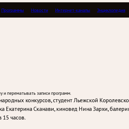
Программы
Новости
Интернет-каналы
Энциклопедия
Тавор в мажоре
зу и перематывать записи программ.
ародных конкурсов, студент Льежской Королевско
ка Екатерина Сканави, киновед Нина Зархи, балери
 15 часов.