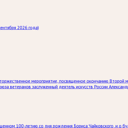
ентября 2026 года)
ет торжественное мероприятие, посвященное окончанию Второй 
союза ветеранов заслуженный деятель искусств России Алексан
щенном 100-летию со дня рождения Бориса Чайковского, и о бу