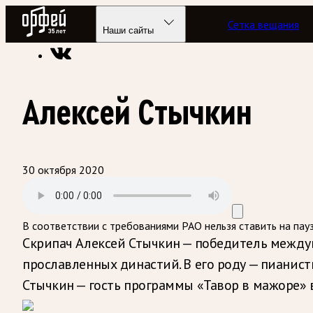
Радио Орфей
Сетка вещания
Радио классической музыки «Орфей»
Программы в эфире
Наши сайты
Алексей Стычкин
30 октября 2020
В соответствии с требованиями
РАО
нельзя ставить на пау
Скрипач Алексей Стычкин — победитель междун
прославленных династий. В его роду — пианист
Стычкин — гость программы «Тавор в мажоре» в