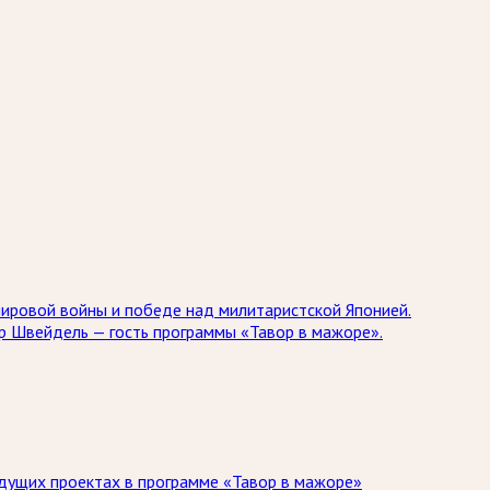
мировой войны и победе над милитаристской Японией.
др Швейдель — гость программы «Тавор в мажоре».
дущих проектах в программе «Тавор в мажоре»