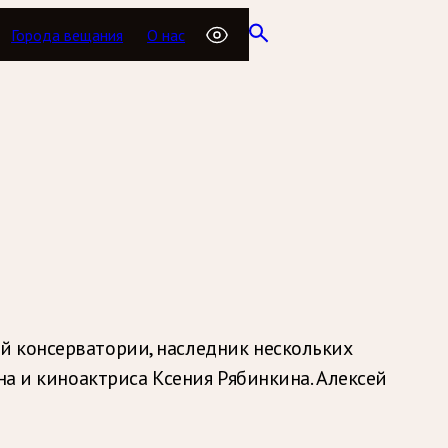
Города вещания
О нас
й консерватории, наследник нескольких
на и киноактриса Ксения Рябинкина. Алексей