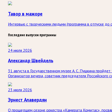
Тавор в мажоре
Интервью с творческими людьми (программа в отпуске до с
Последние выпуски программы
24 июля 2026
Александр Швейдель
31 августа в Государственном музее А. С. Пушкина пройд
Организатор вечера, советник председателя Российского 
23 июля 2026
Эрнест Алавердян
О прошедшем сезоне оркестра «Камерата Комитас», посвя