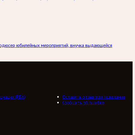
Продюсер юбилейных мероприятий, внучка выдающейся
циация (РБА)
Оставить отзыв или пожелание
Сообщить об ошибке