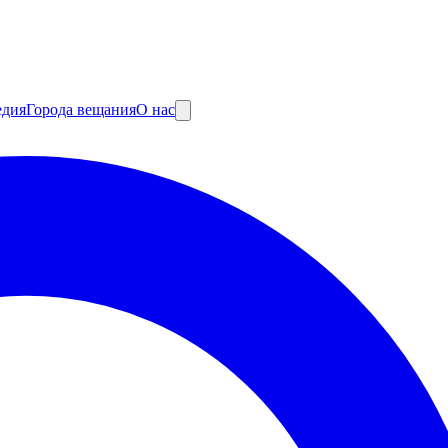
едия
Города вещания
О нас