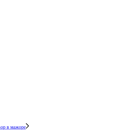
вор в мажоре