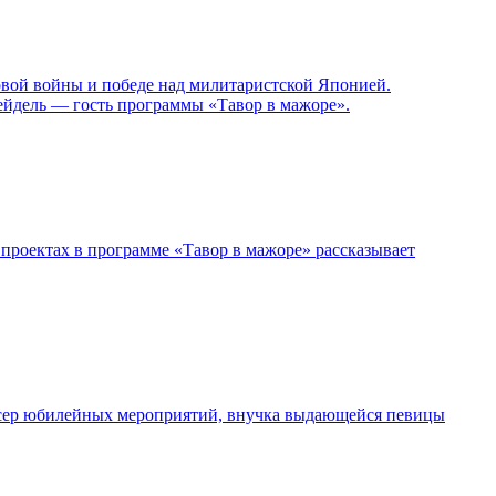
овой войны и победе над милитаристской Японией.
ейдель — гость программы «Тавор в мажоре».
проектах в программе «Тавор в мажоре» рассказывает
дюсер юбилейных мероприятий, внучка выдающейся певицы