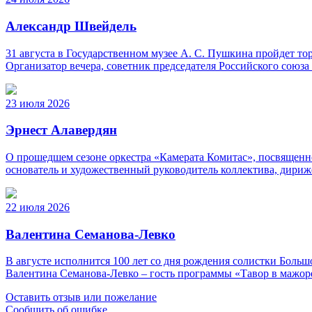
Александр Швейдель
31 августа в Государственном музее А. С. Пушкина пройдет 
Организатор вечера, советник председателя Российского союз
23 июля 2026
Эрнест Алавердян
О прошедшем сезоне оркестра «Камерата Комитас», посвященно
основатель и художественный руководитель коллектива, дириж
22 июля 2026
Валентина Семанова-Левко
В августе исполнится 100 лет со дня рождения солистки Бо
Валентина Семанова-Левко – гость программы «Тавор в мажор
Оставить отзыв или пожелание
Сообщить об ошибке