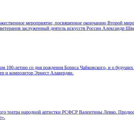
торжественное мероприятие, посвященное окончанию Второй мир
а ветеранов заслуженный деятель искусств России Александр Шв
м 100-летию со дня рождения Бориса Чайковского, и о будущих 
ер и композитор Эрнест Алавердян.
льшого театра народной артистки РСФСР Валентины Левко. Про
е».