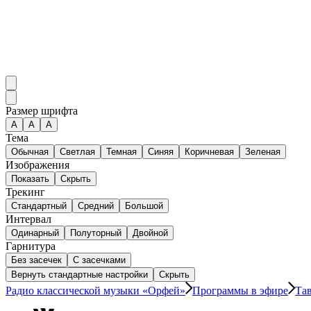
Размер шрифта
А
A
A
Тема
Обычная
Светлая
Темная
Синяя
Коричневая
Зеленая
Изображения
Показать
Скрыть
Трекинг
Стандартный
Средний
Большой
Интервал
Одинарный
Полуторный
Двойной
Гарнитура
Без засечек
С засечками
Вернуть стандартные настройки
Скрыть
Радио классической музыки «Орфей»
Программы в эфире
Та