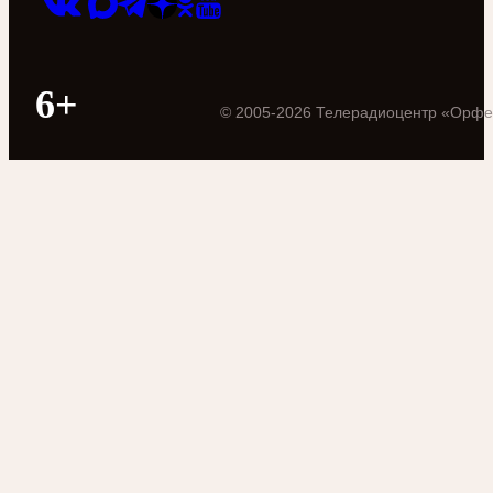
6+
©
2005
-
2026
Телерадиоцентр «Орфе