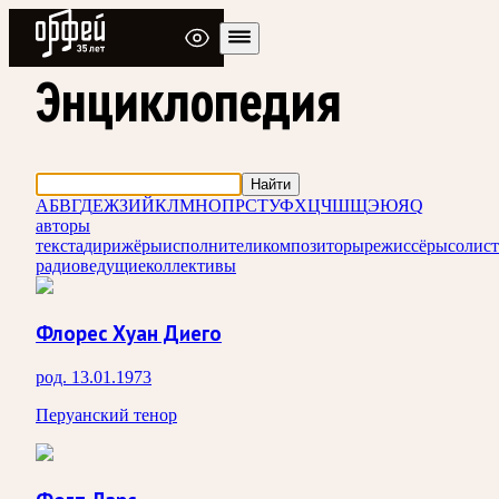
Радио Орфей
Энциклопедия
Найти
А
Б
В
Г
Д
Е
Ж
З
И
Й
К
Л
М
Н
О
П
Р
С
Т
У
Ф
Х
Ц
Ч
Ш
Щ
Э
Ю
Я
Q
авторы
текста
дирижёры
исполнители
композиторы
режиссёры
солис
радиоведущие
коллективы
Флорес Хуан Диего
род. 13.01.1973
Перуанский тенор