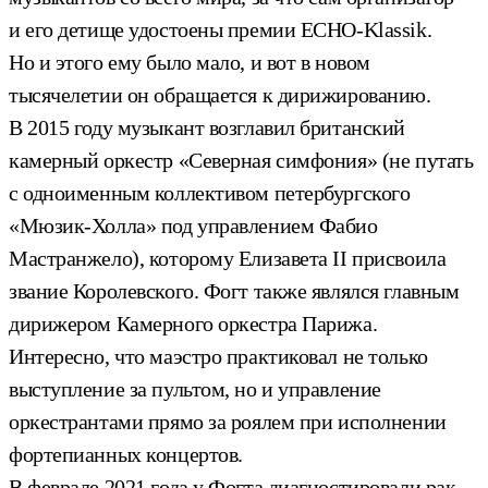
и его детище удостоены премии ECHO-Klassik.
Но и этого ему было мало, и вот в новом
тысячелетии он обращается к дирижированию.
В 2015 году музыкант возглавил британский
камерный оркестр «Северная симфония» (не путать
с одноименным коллективом петербургского
«Мюзик-Холла» под управлением Фабио
Мастранжело), которому Елизавета II присвоила
звание Королевского. Фогт также являлся главным
дирижером Камерного оркестра Парижа.
Интересно, что маэстро практиковал не только
выступление за пультом, но и управление
оркестрантами прямо за роялем при исполнении
фортепианных концертов.
В феврале 2021 года у Фогта диагностировали рак,