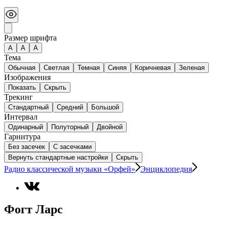
Размер шрифта
А
A
A
Тема
Обычная
Светлая
Темная
Синяя
Коричневая
Зеленая
Изображения
Показать
Скрыть
Трекинг
Стандартный
Средний
Большой
Интервал
Одинарный
Полуторный
Двойной
Гарнитура
Без засечек
С засечками
Вернуть стандартные настройки
Скрыть
Радио классической музыки «Орфей»
Энциклопедия
Фогт Ларс