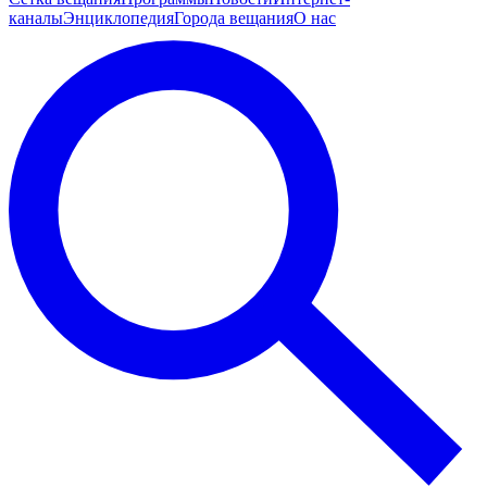
каналы
Энциклопедия
Города вещания
О нас