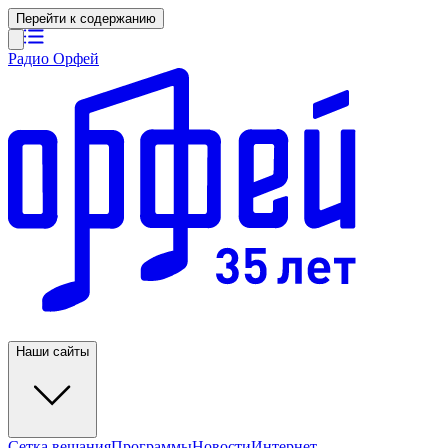
Перейти к содержанию
Радио Орфей
Наши сайты
Сетка вещания
Программы
Новости
Интернет-