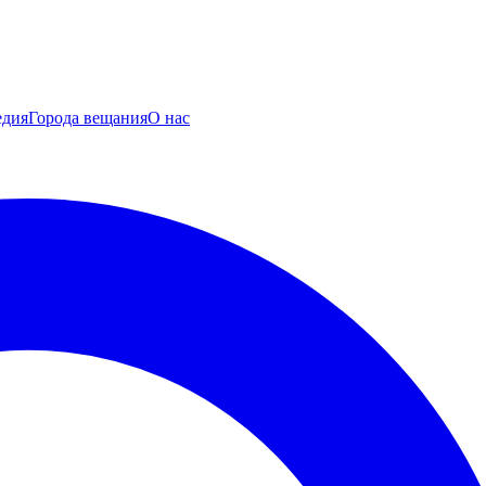
едия
Города вещания
О нас