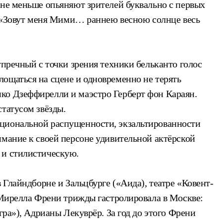
 не меньше опьяняют зрителей буквально с первых
е: «Зовут меня Мими… раннею весною солнце весь
упречный с точки зрения техники бельканто голос
ощаться на сцене и одновременно не терять
ко Дзеффирелли и маэстро Герберт фон Караян.
татусом звёзды.
оциональной распущенности, экзальтированности
имание к своей персоне удивительной актёрской
 и стилистическую.
 Глайндборне и Зальцбурге («Аида), театре «Ковент-
м Мирелла Френи трижды гастролировала в Москве:
гра»), Адрианы Лекуврёр. За год до этого Френи