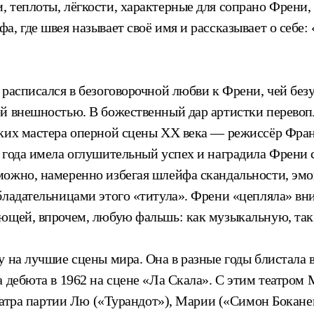
 теплоты, лёгкости, характерные для сопрано Френи,
а, где швея называет своё имя и рассказывает о себ
 расписался в безоговорочной любви к Френи, чей без
й внешностью. В божественный дар артистки перевопл
иких мастера оперной сцены XX века — режиссёр Фран
 года имела оглушительный успех и наградила Френи с
можно, намеренно избегая шлейфа скандальности, эм
бладательницами этого «титула». Френи «цепляла» вн
ающей, впрочем, любую фальшь: как музыкальную, так
 на лучшие сцены мира. Она в разные годы блистала в
а дебюта в 1962 на сцене «Ла Скала». С этим театро
театра партии Лю («Турандот»), Марии («Симон Бокане