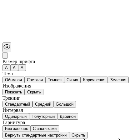
Размер шрифта
А
A
A
Тема
Обычная
Светлая
Темная
Синяя
Коричневая
Зеленая
Изображения
Показать
Скрыть
Трекинг
Стандартный
Средний
Большой
Интервал
Одинарный
Полуторный
Двойной
Гарнитура
Без засечек
С засечками
Вернуть стандартные настройки
Скрыть