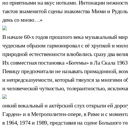
но приятными на вкус нотками. Интонации нежности,
тактов знаменитой сцены знакомства Мими и Рудольф
день со мною…»
В начале 60-х годов прошлого века музыкальный мир
чудесным образом гармонировал с её хрупкой и мило
природной естественности влюбились сразу два вел
Их совместная постановка «Богемы» в Ла Скала 1963
Певицу предпочитали не называть примадонной, воз
и непредсказуемости, который тянулся за многими о
и человеческой чуткостью, толерантностью, исключ
онкий вокальный и актёрский слух открыли ей дорогу
Гарден» и в Метрополитен-опере, в Риме и с момент
в 1964, 1974 и 1989, представив на сцене Большого 