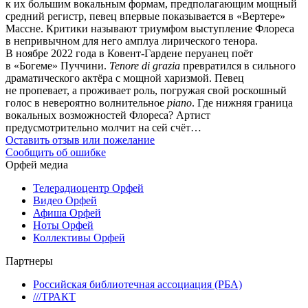
к их большим вокальным формам, предполагающим мощный
средний регистр, певец впервые показывается в «Вертере»
Массне. Критики называют триумфом выступление Флореса
в непривычном для него амплуа лирического тенора.
В ноябре 2022 года в Ковент-Гардене перуанец поёт
в «Богеме» Пуччини.
Tenore di grazia
превратился в сильного
драматического актёра с мощной харизмой. Певец
не пропевает, а проживает роль, погружая свой роскошный
голос в невероятно волнительное
piano
. Где нижняя граница
вокальных возможностей Флореса? Артист
предусмотрительно молчит на сей счёт…
Оставить отзыв или пожелание
Сообщить об ошибке
Орфей медиа
Телерадиоцентр Орфей
Видео Орфей
Афиша Орфей
Ноты Орфей
Коллективы Орфей
Партнеры
Российская библиотечная ассоциация (РБА)
///ТРАКТ