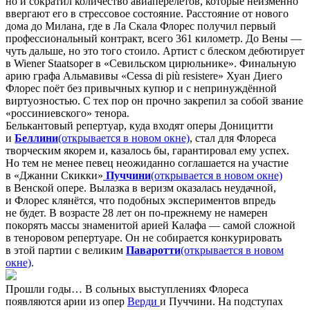
но и сократил количество авиаперелётов, которые неизменно
ввергают его в стрессовое состояние. Расстояние от нового
дома до Милана, где в Ла Скала Флорес получил первый
профессиональный контракт, всего 361 километр. До Вены —
чуть дальше, но это того стоило. Артист с блеском дебютирует
в Wiener Staatsoper в «Севильском цирюльнике». Финальную
арию графа Альмавивы «Cessa di più resistere» Хуан Диего
Флорес поёт без привычных купюр и с непринуждённой
виртуозностью. С тех пор он прочно закрепил за собой звание
«россиниевского» тенора.
Белькантовый репертуар, куда входят оперы Доницитти
и
Беллини
(открывается в новом окне)
, стал для Флореса
творческим якорем и, казалось бы, гарантировал ему успех.
Но тем не менее певец неожиданно соглашается на участие
в «Джанни Скикки»
Пуччини
(открывается в новом окне)
в Венской опере. Вылазка в веризм оказалась неудачной,
и Флорес клянётся, что подобных экспериментов впредь
не будет. В возрасте 28 лет он по-прежнему не намерен
покорять массы знаменитой арией Калафа — самой сложной
в теноровом репертуаре. Он не собирается конкурировать
в этой партии с великим
Паваротти
(открывается в новом
окне)
.
Прошли годы… В сольных выступлениях Флореса
появляются арии из опер
Верди
и Пуччини. На подступах