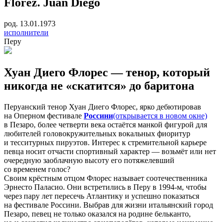
Flórez. Juan Diego
род. 13.01.1973
исполнители
Перу
Хуан Диего Флорес — тенор, который
никогда не «скатится» до баритона
Перуанский тенор Хуан Диего Флорес, ярко дебютировав
на Оперном фестивале
Россини
(открывается в новом окне)
в Пезаро, более четверти века остаётся манкой фигурой для
любителей головокружительных вокальных фиоритур
и тесситурных пируэтов. Интерес к стремительной карьере
певца носит отчасти спортивный характер — возьмёт или нет
очередную заоблачную высоту его потяжелевший
со временем голос?
Своим крёстным отцом Флорес называет соотечественника
Эрнесто Паласио. Они встретились в Перу в 1994-м, чтобы
через пару лет пересечь Атлантику и успешно показаться
на фестивале Россини. Выбрав для жизни итальянский город
Пезаро, певец не только оказался на родине бельканто,