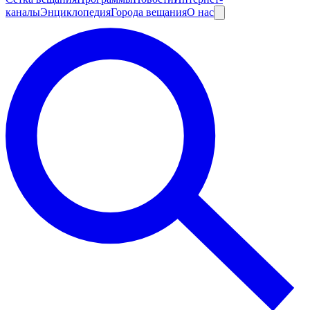
каналы
Энциклопедия
Города вещания
О нас