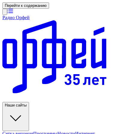
Перейти к содержанию
Радио Орфей
Наши сайты
Сетка вещания
Программы
Новости
Интернет-