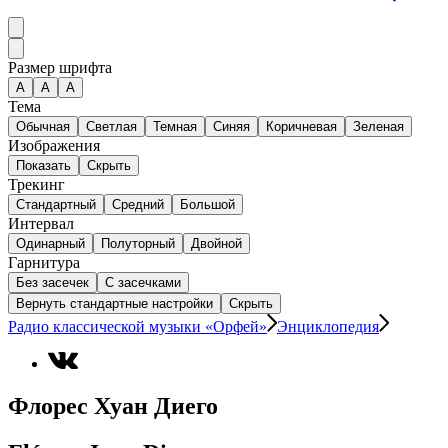
Размер шрифта
А
A
A
Тема
Обычная
Светлая
Темная
Синяя
Коричневая
Зеленая
Изображения
Показать
Скрыть
Трекинг
Стандартный
Средний
Большой
Интервал
Одинарный
Полуторный
Двойной
Гарнитура
Без засечек
С засечками
Вернуть стандартные настройки
Скрыть
Радио классической музыки «Орфей»
Энциклопедия
Флорес Хуан Диего