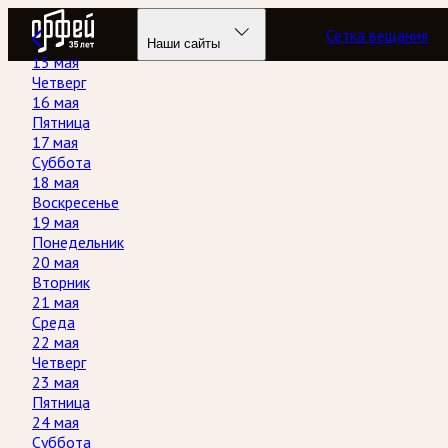
Радио Орфей
Сетка вещания
Наши сайты
15 мая
Четверг
16 мая
Пятница
17 мая
Суббота
18 мая
Воскресенье
19 мая
Понедельник
20 мая
Вторник
21 мая
Среда
22 мая
Четверг
23 мая
Пятница
24 мая
Суббота