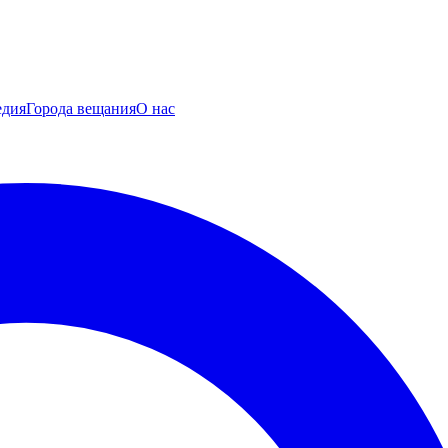
едия
Города вещания
О нас