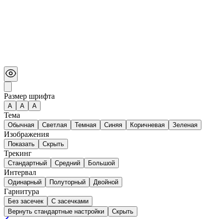
Размер шрифта
А
A
A
Тема
Обычная
Светлая
Темная
Синяя
Коричневая
Зеленая
Изображения
Показать
Скрыть
Трекинг
Стандартный
Средний
Большой
Интервал
Одинарный
Полуторный
Двойной
Гарнитура
Без засечек
С засечками
Вернуть стандартные настройки
Скрыть