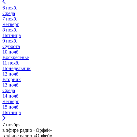
6 нояб.
Среда
7 нояб.
Четверг
8 нояб.
Пятница
9 нояб.
Суббота
10 нояб.
Воскресенье
11 нояб.
Понедельник
12 нояб.
Вторник
13 нояб.
Среда
14 нояб.
Четверг
15 нояб.
Пятница
7 ноября
в эфире радио «Орфей»
в эфире радио «Орфей»