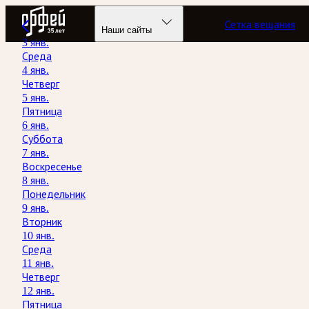
Радио Орфей
Сетка вещания
Наши сайты
3 янв.
Среда
4 янв.
Четверг
5 янв.
Пятница
6 янв.
Суббота
7 янв.
Воскресенье
8 янв.
Понедельник
9 янв.
Вторник
10 янв.
Среда
11 янв.
Четверг
12 янв.
Пятница