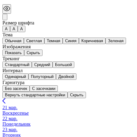
Размер шрифта
А
A
A
Тема
Обычная
Светлая
Темная
Синяя
Коричневая
Зеленая
Изображения
Показать
Скрыть
Трекинг
Стандартный
Средний
Большой
Интервал
Одинарный
Полуторный
Двойной
Гарнитура
Без засечек
С засечками
Вернуть стандартные настройки
Скрыть
21 мар.
Воскресенье
22 мар.
Понедельник
23 мар.
Вторник