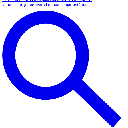
каналы
Энциклопедия
Города вещания
О нас