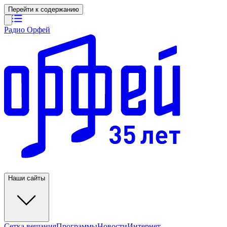
Перейти к содержанию
Радио Орфей
Наши сайты
Сетка вещания
Программы
Новости
Интернет-