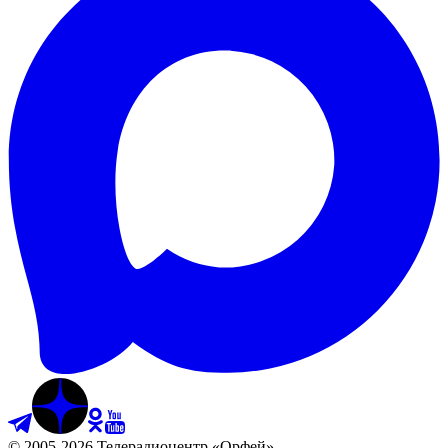
©
2005
-
2026
Телерадиоцентр «Орфей»