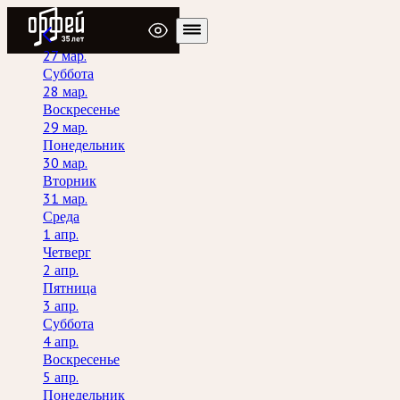
Радио Орфей
27 мар.
Суббота
28 мар.
Воскресенье
29 мар.
Понедельник
30 мар.
Вторник
31 мар.
Среда
1 апр.
Четверг
2 апр.
Пятница
3 апр.
Суббота
4 апр.
Воскресенье
5 апр.
Понедельник