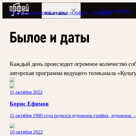
Радио Орфей
Сетка вещания
Радио классической музыки «Орфей»
Подкасты
Наши сайты
Былое и даты
Каждый день происходит огромное количество со
авторская программа ведущего телеканала «Культ
11 октября 2022
Борис Ефимов
11 октября 1900 года родился художник-график, художник —
10 октября 2022