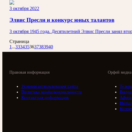
3 октября 2022
Элвис Пресли и конкурс юных талантов
3 октября 1945 года. Десятилетний Элвис Пресли занял вто
Страница
1
...
33
34
35
36
37
38
39
40
Правовая информация
Орфей медиа
Условия использования сайта
Телер
Политика конфиденциальности
Видео
Контактная информация
Афиш
Ноты 
Колле