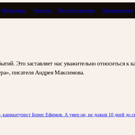
Программы
Новости
Интернет-каналы
Энциклопедия
бытий. Это заставляет нас уважительно относиться к
ура», писателя Андрея Максимова.
 карикатурист Борис Ефимов. А умер он, не дожив 10 дней до св