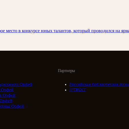
рое место в конкурсе юных талантов, который проводился на яр
Партнеры
адиоцентр Орфей
Российская библиотечная ассо
 Орфей
///ТРАКТ
а Орфей
Орфей
ктивы Орфей