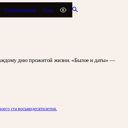
Города вещания
О нас
 каждому дню прожитой жизни. «Былое и даты» —
оего ста восьмидесятилетия.