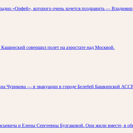
ор радио «Орфей», которого очень хочется поздравить — Владим
н Кашинский совершил полет на аэростате над Москвой.
вна Чурикова — в эвакуации в городе Белебей Башкирской АССР
сьевича и Елены Сергеевны Булгаковой. Они жили вместе, в об