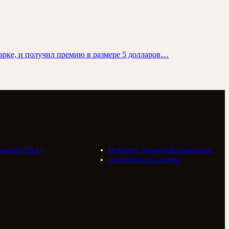
марке, и получил премию в размере 5 долларов…
циация (РБА)
Оставить отзыв или пожелание
Сообщить об ошибке