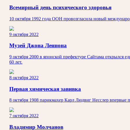
Всемирный день психического здоровья
10 октября 1992 года ООН провозгласила новый междунар
9 октября 2022
Музей Джона Леннона
9 октября 2000 в японской префектуре Сайтама открылся е
60 лет.
8 октября 2022
Первая химическая завивка
8 октября 1908 парикмахер Карл Людвиг Несслер впервые 
7 октября 2022
Владимир Молчанов