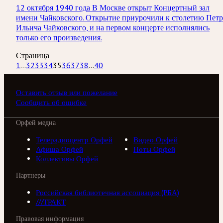
12 октября 1940 года В Москве открыт Концертный зал
имени Чайковского. Открытие приурочили к столетию Петр
Ильича Чайковского, и на первом концерте исполнялись
только его произведения.
Страница
1
...
32
33
34
35
36
37
38
...
40
Оставить отзыв или пожелание
Сообщить об ошибке
Орфей медиа
Телерадиоцентр Орфей
Видео Орфей
Афиша Орфей
Ноты Орфей
Коллективы Орфей
Партнеры
Российская библиотечная ассоциация (РБА)
///ТРАКТ
Правовая информация