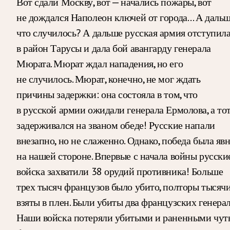
Вот сдали Москву, вот — начались пожары, вот
не дождался Наполеон ключей от города… А даль
что случилось? А дальше русская армия отступил
в район Тарусы и дала бой авангарду генерала
Мюрата. Мюрат ждал нападения, но его
не случилось. Мюрат, конечно, не мог ждать
причины задержки: она состояла в том, что
в русской армии ожидали генерала Ермолова, а то
задерживался на званом обеде! Русские напали
внезапно, но не слаженно. Однако, победа была яв
на нашей стороне. Впервые с начала войны русски
войска захватили 38 орудий противника! Больше
трех тысяч французов было убито, полторы тысяч
взяты в плен. Были убиты два французских генерал
Наши войска потеряли убитыми и раненными чут