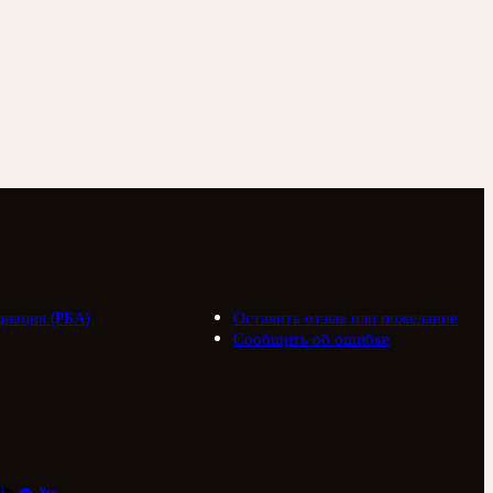
циация (РБА)
Оставить отзыв или пожелание
Сообщить об ошибке