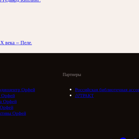
Х века — Пеле.
Партнеры
адиоцентр Орфей
Российская библиотечная ассо
 Орфей
///ТРАКТ
а Орфей
 Орфей
ктивы Орфей