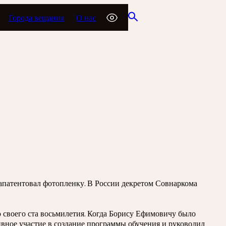
Города вещания
О нас
запатентовал фотопленку. В России декретом Совнаркома
 своего ста восьмилетия. Когда Борису Ефимовичу было
ивное участие в создание программы обучения и руководил