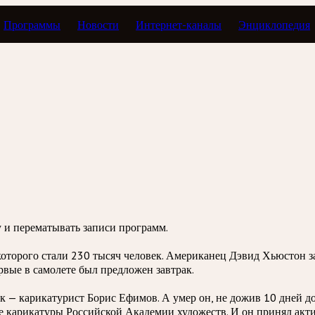
Программы
Новости
Интернет-каналы
Энциклопедия
даты
зу и перематывать записи программ.
которого стали 230 тысяч человек. Американец Дэвид Хьюстон 
рвые в самолете был предложен завтрак.
 — карикатурист Борис Ефимов. А умер он, не дожив 10 дней до
ие карикатуры Российской Академии художеств. И он принял акт