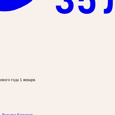
вого года 1 января.
ь Редьярд Киплинг.