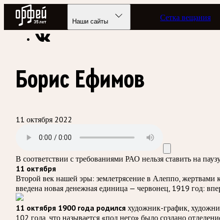
Радио Орфей
Сетка вещания
Радио классической музыки «Орфей»
Подкасты
Былое и 
Наши сайты
Борис Ефимов
11 октября 2022
В соответствии с требованиями
РАО
нельзя ставить на пау
11 октября
Второй век нашей эры: землетрясение в Алеппо, жертвами 
введена новая денежная единица — червонец, 1919 год: впе
11 октября 1900 года родился
художник-график, художник
102 года, что называется «под него» было создано отделен