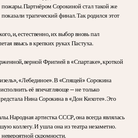
 пожары. Партнёром Сорокиной стал такой же
показали трагический финал. Так родился этот
го, и, естественно, их выбор вновь пал
тая ввысь в крепких руках Пастуха.
ерженной, верной Фригией в «Спартаке», кроткой
«Жизель», «Лебединое». В «Спящей» Сорокина
 исполнить её впечатляюще — не только
 предстала Нина Сорокина в «Дон Кихоте». Это
алы. Народная артистка СССР, она всегда являлась
ую коллегу. И ушла она из театра незаметно.
и невероятной скромности.