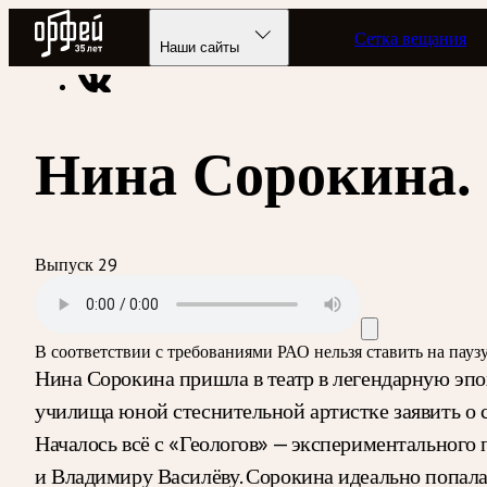
Радио Орфей
Сетка вещания
Радио классической музыки «Орфей»
Программы в эфире
Наши сайты
Нина Сорокина.
Выпуск 29
В соответствии с требованиями
РАО
нельзя ставить на пау
Нина Сорокина пришла в театр в легендарную эпоху
училища юной стеснительной артистке заявить о 
Началось всё с «Геологов» — экспериментального
и Владимиру Василёву. Сорокина идеально попала