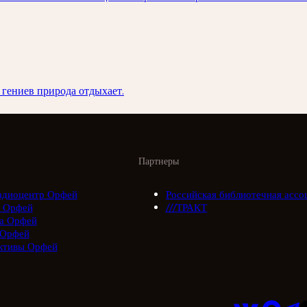
 гениев природа отдыхает.
Партнеры
адиоцентр Орфей
Российская библиотечная ассо
 Орфей
///ТРАКТ
а Орфей
 Орфей
ктивы Орфей