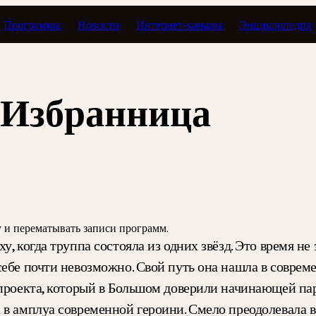
Программы
Новости
Интернет-каналы
Энциклопедия
Большой балет
 Избранница
зу и перематывать записи программ.
, когда труппа состояла из одних звёзд. Это время н
себе почти невозможно. Свой путь она нашла в соврем
 проекта, который в Большом доверили начинающей па
 в амплуа современной героини. Смело преодолевала 