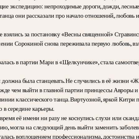
ие экспедицию: непроходимые дороги, дожди, лесные
ца они рассказали про начало отношений, любовь и 
 взялись за постановку «Весны священной» Стравинско
ении Сорокиной снова переживала первую любовь, взле
залась в партии Мари в «Щелкунчике», стала самоотв
 и должна была станцевать. Не случились в её жизни 
ежде чем выйти в главной партии принцессы Авроры и
 линии классического танца. Виртуозной, яркой Китри
о в середине карьеры.
о время её имени ни разу не коснулись слухи или сканд
ю, могла на следующий день выйти заменить заболевш
Осталась воплощением профессионализма, достоинства 