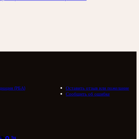
циация (РБА)
Оставить отзыв или пожелание
Сообщить об ошибке