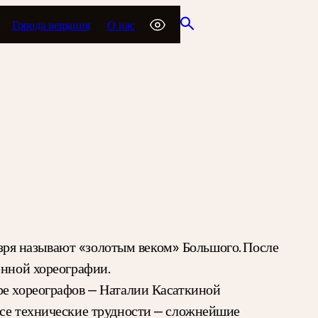
Города вещания
О нас
е зря называют «золотым веком» Большого. После
енной хореографии.
ре хореографов — Наталии Касаткиной
все технические трудности — сложнейшие