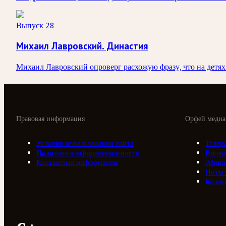
Выпуск 28
Михаил Лавровский. Династия
Михаил Лавровский опроверг расхожую фразу, что на детях
Правовая информация
Орфей медиа
Условия использования сайта
Телер
Политика конфиденциальности
Видео
Контактная информация
Афиш
Ноты
Колле