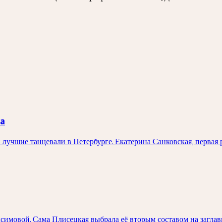
та
 лучшие танцевали в Петербурге. Екатерина Санковская, первая
ксимовой. Сама Плисецкая выбрала её вторым составом на загл