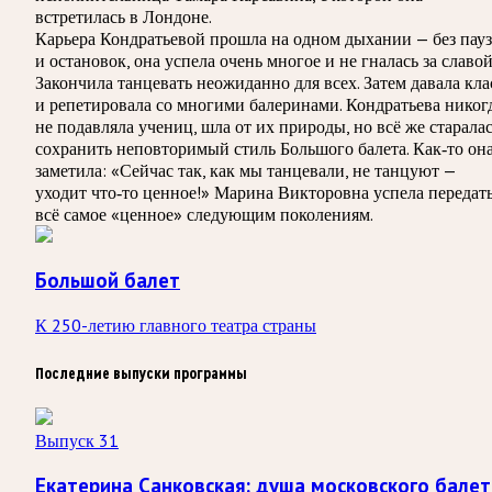
встретилась в Лондоне.
Карьера Кондратьевой прошла на одном дыхании — без пауз
и остановок, она успела очень многое и не гналась за славой
Закончила танцевать неожиданно для всех. Затем давала кла
и репетировала со многими балеринами. Кондратьева никог
не подавляла учениц, шла от их природы, но всё же старала
сохранить неповторимый стиль Большого балета. Как‑то он
заметила: «Сейчас так, как мы танцевали, не танцуют —
уходит что‑то ценное!» Марина Викторовна успела передат
всё самое «ценное» следующим поколениям.
Большой балет
К 250-летию главного театра страны
Последние выпуски программы
Выпуск 31
Екатерина Санковская: душа московского балет