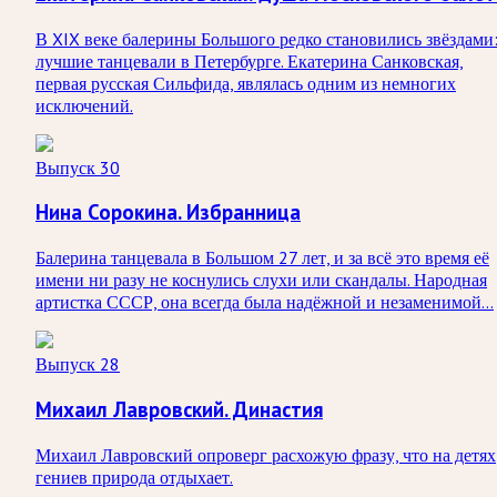
В XIX веке балерины Большого редко становились звёздами
лучшие танцевали в Петербурге. Екатерина Санковская,
первая русская Сильфида, являлась одним из немногих
исключений.
Выпуск 30
Нина Сорокина. Избранница
Балерина танцевала в Большом 27 лет, и за всё это время её
имени ни разу не коснулись слухи или скандалы. Народная
артистка СССР, она всегда была надёжной и незаменимой...
Выпуск 28
Михаил Лавровский. Династия
Михаил Лавровский опроверг расхожую фразу, что на детях
гениев природа отдыхает.