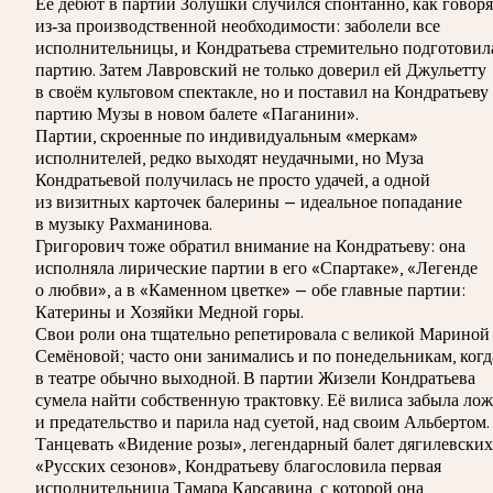
Её дебют в партии Золушки случился спонтанно, как говоря
из‑за производственной необходимости: заболели все
исполнительницы, и Кондратьева стремительно подготовил
партию. Затем Лавровский не только доверил ей Джульетту
в своём культовом спектакле, но и поставил на Кондратьеву
партию Музы в новом балете «Паганини».
Партии, скроенные по индивидуальным «меркам»
исполнителей, редко выходят неудачными, но Муза
Кондратьевой получилась не просто удачей, а одной
из визитных карточек балерины — идеальное попадание
в музыку Рахманинова.
Григорович тоже обратил внимание на Кондратьеву: она
исполняла лирические партии в его «Спартаке», «Легенде
о любви», а в «Каменном цветке» — обе главные партии:
Катерины и Хозяйки Медной горы.
Свои роли она тщательно репетировала с великой Мариной
Семёновой; часто они занимались и по понедельникам, когд
в театре обычно выходной. В партии Жизели Кондратьева
сумела найти собственную трактовку. Её вилиса забыла лож
и предательство и парила над суетой, над своим Альбертом.
Танцевать «Видение розы», легендарный балет дягилевских
«Русских сезонов», Кондратьеву благословила первая
исполнительница Тамара Карсавина, с которой она