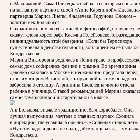
и Максимовой. Сама Плисецкая выбрала её вторым составо
на заглавную партию в своей «Анне Карениной». Идеальна
партнёрша Мариса Лиепы, Фадеечева, Годунова. Словом —
золотой век Большого!
Сохранилось немало её записей и фотографий, но лучше вс
скажут слова хореографа Касьяна Голейзовского, разгадавш
индивидуальность этой балерины: «Если бы Терпсихора
существовала в действительности, воплощением её была бы
Кондратьева».
Марина Викторовна родилась в Ленинграде, в профессорск
семье; дома собирались физики и химики. Во время войны
девочка оказалась в Москве и неожиданно предстала перед
строгим взором Вагановой, которую война тоже ненадолго
забросила в столицу. Агриппина Яковлевна лично отвела
ребёнка в училище. С такой рекомендацией Марина оказала
самой трудолюбивой и старательной в классе.
А в Большом, вначале традиционно, был кордебалет. Она,
лучшая выпускница, мечтала о главных партиях. Сходила
в дирекцию, где услышала обычное: «Сольных ставок нет».
«Ну и не надо, и денег не надо, дайте танцевать», — умоляла
Кондратьева.