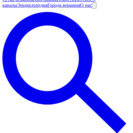
каналы
Энциклопедия
Города вещания
О нас