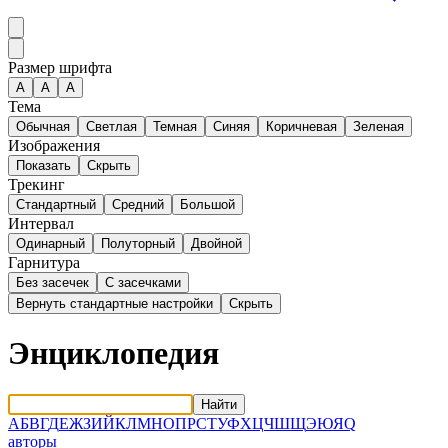
Размер шрифта
А
A
A
Тема
Обычная
Светлая
Темная
Синяя
Коричневая
Зеленая
Изображения
Показать
Скрыть
Трекинг
Стандартный
Средний
Большой
Интервал
Одинарный
Полуторный
Двойной
Гарнитура
Без засечек
С засечками
Вернуть стандартные настройки
Скрыть
Энциклопедия
Найти
А
Б
В
Г
Д
Е
Ж
З
И
Й
К
Л
М
Н
О
П
Р
С
Т
У
Ф
Х
Ц
Ч
Ш
Щ
Э
Ю
Я
Q
авторы