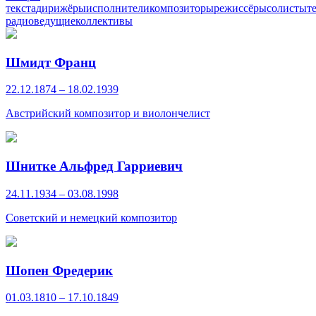
текста
дирижёры
исполнители
композиторы
режиссёры
солисты
т
радиоведущие
коллективы
Шмидт Франц
22.12.1874 – 18.02.1939
Австрийский композитор и виолончелист
Шнитке Альфред Гарриевич
24.11.1934 – 03.08.1998
Советский и немецкий композитор
Шопен Фредерик
01.03.1810 – 17.10.1849