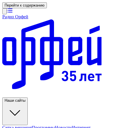
Перейти к содержанию
Радио Орфей
Наши сайты
Сетка вещания
Программы
Новости
Интернет-