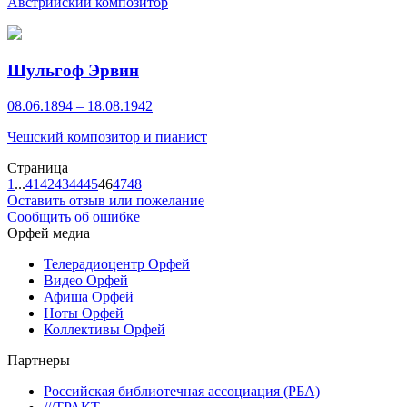
Австрийский композитор
Шульгоф Эрвин
08.06.1894 – 18.08.1942
Чешский композитор и пианист
Страница
1
...
41
42
43
44
45
46
47
48
Оставить отзыв или пожелание
Сообщить об ошибке
Орфей медиа
Телерадиоцентр Орфей
Видео Орфей
Афиша Орфей
Ноты Орфей
Коллективы Орфей
Партнеры
Российская библиотечная ассоциация (РБА)