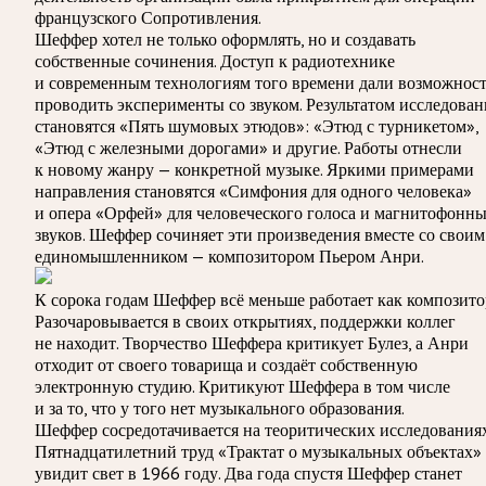
французского Сопротивления.
Шеффер хотел не только оформлять, но и создавать
собственные сочинения. Доступ к радиотехнике
и современным технологиям того времени дали возможнос
проводить эксперименты со звуком. Результатом исследова
становятся «Пять шумовых этюдов»: «Этюд с турникетом»,
«Этюд с железными дорогами» и другие. Работы отнесли
к новому жанру — конкретной музыке. Яркими примерами
направления становятся «Симфония для одного человека»
и опера «Орфей» для человеческого голоса и магнитофонн
звуков. Шеффер сочиняет эти произведения вместе со своим
единомышленником — композитором Пьером Анри.
К сорока годам Шеффер всё меньше работает как композито
Разочаровывается в своих открытиях, поддержки коллег
не находит. Творчество Шеффера критикует Булез, а Анри
отходит от своего товарища и создаёт собственную
электронную студию. Критикуют Шеффера в том числе
и за то, что у того нет музыкального образования.
Шеффер сосредотачивается на теоритических исследованиях
Пятнадцатилетний труд «Трактат о музыкальных объектах»
увидит свет в 1966 году. Два года спустя Шеффер станет