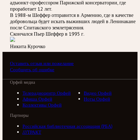
адъюнкт-профессором Парижской консерватории, где
проработает 12 лет.
В 1988-м Шеффер отправится в Армению, где в качестве
добровольца будет искать выживших людей в Ленинакане
после Спитакского землетрясения.
Скончался Пьер Шеффер в 1995 г.
Никита Курочко
Оставить отзыв или пожелание
Сообщить об ошибке
Орфей медиа
Телерадиоцентр Орфей
Видео Орфей
Афиша Орфей
Ноты Орфей
Коллективы Орфей
Партнеры
Российская библиотечная ассоциация (РБА)
///ТРАКТ