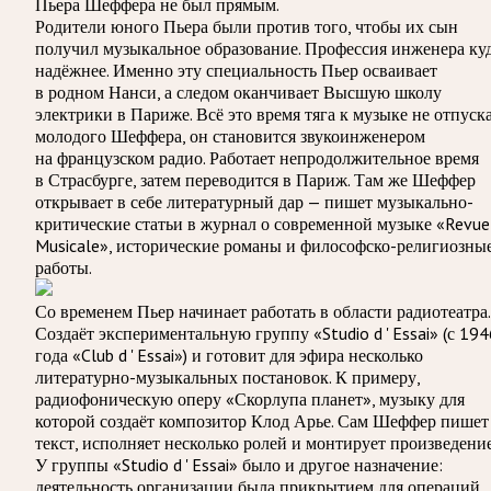
Пьера Шеффера не был прямым.
Родители юного Пьера были против того, чтобы их сын
получил музыкальное образование. Профессия инженера ку
надёжнее. Именно эту специальность Пьер осваивает
в родном Нанси, а следом оканчивает Высшую школу
электрики в Париже. Всё это время тяга к музыке не отпуск
молодого Шеффера, он становится звукоинженером
на французском радио. Работает непродолжительное время
в Страсбурге, затем переводится в Париж. Там же Шеффер
открывает в себе литературный дар — пишет музыкально-
критические статьи в журнал о современной музыке «Revue
Musicale», исторические романы и философско-религиозны
работы.
Со временем Пьер начинает работать в области радиотеатра.
Создаёт экспериментальную группу «Studio d ' Essai» (с 194
года «Club d ' Essai») и готовит для эфира несколько
литературно-музыкальных постановок. К примеру,
радиофоническую оперу «Скорлупа планет», музыку для
которой создаёт композитор Клод Арье. Сам Шеффер пишет
текст, исполняет несколько ролей и монтирует произведение
У группы «Studio d ' Essai» было и другое назначение:
деятельность организации была прикрытием для операций