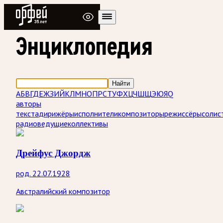
Радио Орфей
Энциклопедия
Найти
А
Б
В
Г
Д
Е
Ж
З
И
Й
К
Л
М
Н
О
П
Р
С
Т
У
Ф
Х
Ц
Ч
Ш
Щ
Э
Ю
Я
Q
авторы
текста
дирижёры
исполнители
композиторы
режиссёры
солис
радиоведущие
коллективы
Дрейфус Джордж
род. 22.07.1928
Австралийский композитор