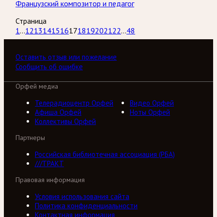
Французский композитор и педагог
Страница
1
...
12
13
14
15
16
17
18
19
20
21
22
...
48
Оставить отзыв или пожелание
Сообщить об ошибке
Орфей медиа
Телерадиоцентр Орфей
Видео Орфей
Афиша Орфей
Ноты Орфей
Коллективы Орфей
Партнеры
Российская библиотечная ассоциация (РБА)
///ТРАКТ
Правовая информация
Условия использования сайта
Политика конфиденциальности
Контактная информация