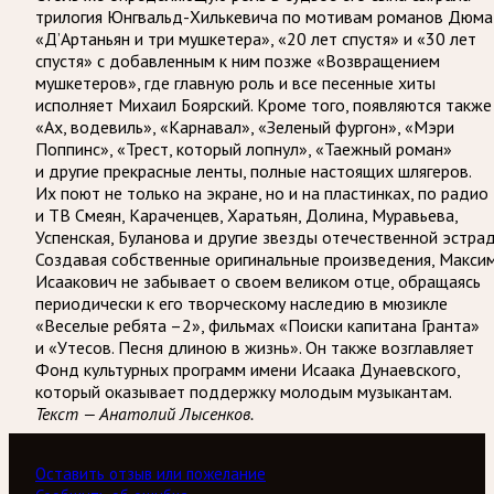
трилогия Юнгвальд-Хилькевича по мотивам романов Дюма
«Д’Артаньян и три мушкетера», «20 лет спустя» и «30 лет
спустя» с добавленным к ним позже «Возвращением
мушкетеров», где главную роль и все песенные хиты
исполняет Михаил Боярский. Кроме того, появляются также
«Ах, водевиль», «Карнавал», «Зеленый фургон», «Мэри
Поппинс», «Трест, который лопнул», «Таежный роман»
и другие прекрасные ленты, полные настоящих шлягеров.
Их поют не только на экране, но и на пластинках, по радио
и ТВ Смеян, Караченцев, Харатьян, Долина, Муравьева,
Успенская, Буланова и другие звезды отечественной эстра
Создавая собственные оригинальные произведения, Макси
Исаакович не забывает о своем великом отце, обращаясь
периодически к его творческому наследию в мюзикле
«Веселые ребята –2», фильмах «Поиски капитана Гранта»
и «Утесов. Песня длиною в жизнь». Он также возглавляет
Фонд культурных программ имени Исаака Дунаевского,
который оказывает поддержку молодым музыкантам.
Текст — Анатолий Лысенков.
Оставить отзыв или пожелание