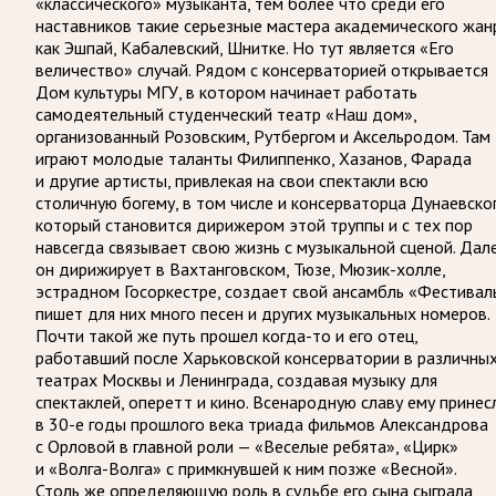
«классического» музыканта, тем более что среди его
наставников такие серьезные мастера академического жан
как Эшпай, Кабалевский, Шнитке. Но тут является «Его
величество» случай. Рядом с консерваторией открывается
Дом культуры МГУ, в котором начинает работать
самодеятельный студенческий театр «Наш дом»,
организованный Розовским, Рутбергом и Аксельродом. Там
играют молодые таланты Филиппенко, Хазанов, Фарада
и другие артисты, привлекая на свои спектакли всю
столичную богему, в том числе и консерваторца Дунаевског
который становится дирижером этой труппы и с тех пор
навсегда связывает свою жизнь с музыкальной сценой. Дал
он дирижирует в Вахтанговском, Тюзе, Мюзик-холле,
эстрадном Госоркестре, создает свой ансамбль «Фестиваль
пишет для них много песен и других музыкальных номеров.
Почти такой же путь прошел когда-то и его отец,
работавший после Харьковской консерватории в различны
театрах Москвы и Ленинграда, создавая музыку для
спектаклей, оперетт и кино. Всенародную славу ему принес
в 30-е годы прошлого века триада фильмов Александрова
с Орловой в главной роли — «Веселые ребята», «Цирк»
и «Волга-Волга» с примкнувшей к ним позже «Весной».
Столь же определяющую роль в судьбе его сына сыграла