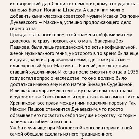
их творческий дар. Среди тех немногих, кому это удалось 
сыновья Баха и Иоганна Штрауса. А еще к ним можно
добавить сына классика советской музыки Исаака Осипови
Дунаевского — Максима, успешно продолжающего дело
своего отца.
Правда, стать носителем этой знаменитой фамилии ему
довелось не сразу, поскольку его мать, балерина Зоя
Пашкова, была лишь гражданской, то есть неофициальной,
женой музыкального гения, у которого в то время была еще
и другая, зарегистрированная семья, где тоже рос сын —
единокровный брат Максима — Евгений, впоследствии
ставший художником. И когда после смерти их отца в 1955
году встал вопрос о наследстве, то оно должно было
достаться именно ему и его матери Зинаиде Судейкиной.
И лишь благодаря вмешательству правительства страны
и руководства Союза композиторов, включая самого Тихон
Хренникова, все права между ними поделили поровну. Так
Максим Пашков становится Дунаевским, что просто
обязывает его посвятить себя тому же искусству, которым
занимался любимый им папа.
Учеба в училище при Московской консерватории и в ней
самой обещала сделать из него традиционного