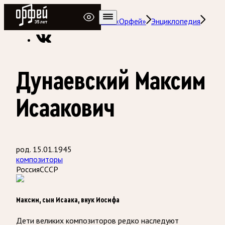
Радио Орфей
Радио классической музыки «Орфей»
Энциклопедия
Дунаевский Максим
Исаакович
род. 15.01.1945
композиторы
Россия
СССР
Максим, сын Исаака, внук Иосифа
Дети великих композиторов редко наследуют