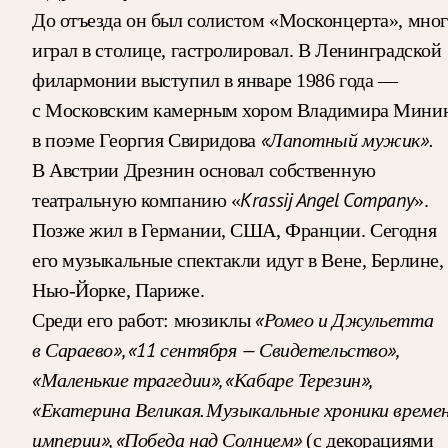
До отъезда он был солистом «Москонцерта», мно
играл в столице, гастролировал. В Ленинградской
филармонии выступил в январе 1986 года —
с Московским камерным хором Владимира Мини
«Лапотный мужик».
в поэме Георгия Свиридова
В Австрии Дрезнин основал собственную
Krassij Angel Company
театральную компанию «
».
Позже жил в Германии, США, Франции. Сегодня
его музыкальные спектакли идут в Вене, Берлине,
Нью-Йорке, Париже.
«Ромео и Джульетта
Среди его работ: мюзиклы
в Сараево», «11 сентября — Свидетельство»,
«Маленькие трагедии», «Кабаре Терезин»,
«Екатерина Великая. Музыкальные хроники време
империи», «Победа над Солнцем»
(с декорациями