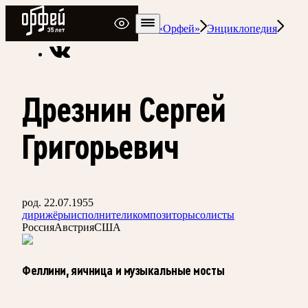
Радио Орфей
Радио классической музыки «Орфей»
Энциклопедия
Дрезнин Сергей
Григорьевич
род. 22.07.1955
дирижёры
исполнители
композиторы
солисты
Россия
Австрия
США
Феллини, яичница и музыкальные мосты