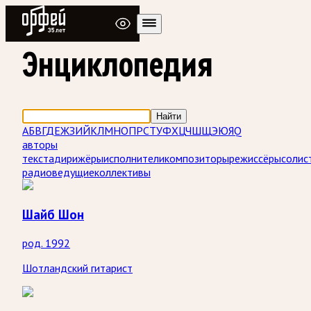
Радио Орфей
Энциклопедия
Найти
А
Б
В
Г
Д
Е
Ж
З
И
Й
К
Л
М
Н
О
П
Р
С
Т
У
Ф
Х
Ц
Ч
Ш
Щ
Э
Ю
Я
Q
авторы
текста
дирижёры
исполнители
композиторы
режиссёры
солис
радиоведущие
коллективы
Шайб Шон
род. 1992
Шотландский гитарист