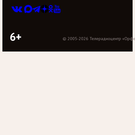
6+
©
2005
-
2026
Телерадиоцентр «Орф