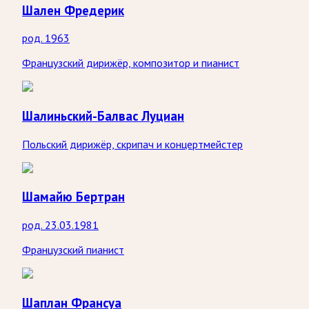
Шален Фредерик
род. 1963
Французский дирижёр, композитор и пианист
Шалиньский-Балвас Луциан
Польский дирижёр, скрипач и концертмейстер
Шамайю Бертран
род. 23.03.1981
Французский пианист
Шаплан Франсуа