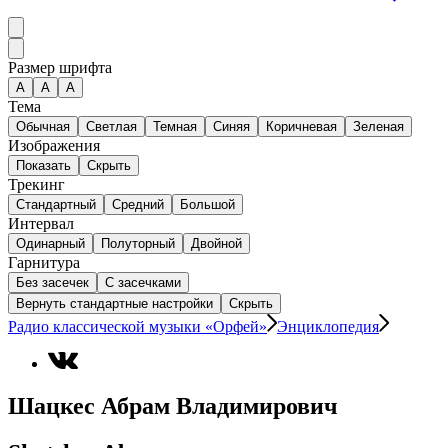
Размер шрифта
А
A
A
Тема
Обычная
Светлая
Темная
Синяя
Коричневая
Зеленая
Изображения
Показать
Скрыть
Трекинг
Стандартный
Средний
Большой
Интервал
Одинарный
Полуторный
Двойной
Гарнитура
Без засечек
С засечками
Вернуть стандартные настройки
Скрыть
Радио классической музыки «Орфей»
Энциклопедия
Шацкес Абрам Владимирович