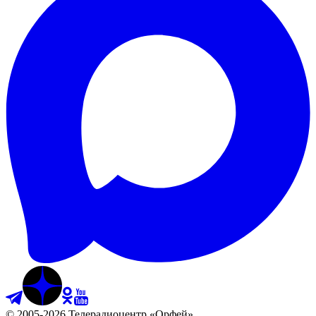
©
2005
-
2026
Телерадиоцентр «Орфей»