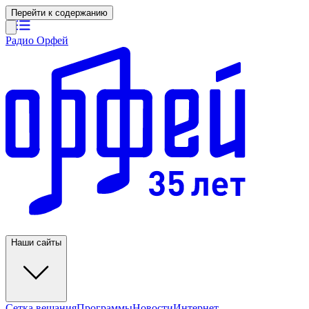
Перейти к содержанию
Радио Орфей
Наши сайты
Сетка вещания
Программы
Новости
Интернет-