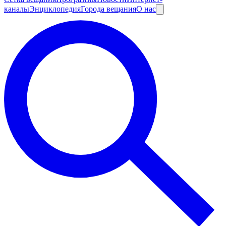
каналы
Энциклопедия
Города вещания
О нас