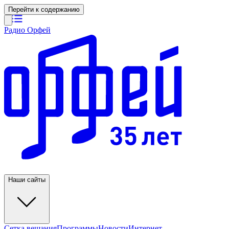
Перейти к содержанию
Радио Орфей
Наши сайты
Сетка вещания
Программы
Новости
Интернет-