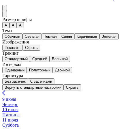
Размер шрифта
А
A
A
Тема
Обычная
Светлая
Темная
Синяя
Коричневая
Зеленая
Изображения
Показать
Скрыть
Трекинг
Стандартный
Средний
Большой
Интервал
Одинарный
Полуторный
Двойной
Гарнитура
Без засечек
С засечками
Вернуть стандартные настройки
Скрыть
9 июля
Четверг
10 июля
Пятница
11 июля
Суббота