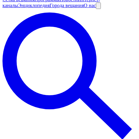
каналы
Энциклопедия
Города вещания
О нас