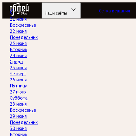
Радио Орфей
Сетка вещания
Наши сайты
21 июня
Воскресенье
22 июня
Понедельник
23 июня
Вторник
24 июня
Среда
25 июня
Четверг
26 июня
Пятница
27 июня
Суббота
28 июня
Воскресенье
29 июня
Понедельник
30 июня
Вторник