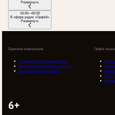
Развернуть
19:00—00:00
В эфире радио «Орфей»
Развернуть
Правовая информация
Орфей медиа
Условия использования сайта
Телер
Политика конфиденциальности
Видео
Контактная информация
Афиш
Ноты
Колле
6+