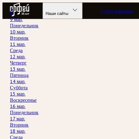
Радио Орфей
Сетка вещания
Наши сайты
9 мар.
Понедельник
10 мар.
Вторник
11 мар.
Среда
12 мар.
Четверг
13 мар.
Пятница
14 мар.
Суббота
15 мар.
Воскресенье
16 мар.
Понедельник
17 мар.
Вторник
18 мар.
Среда