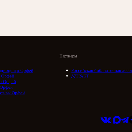
Партнеры
адиоцентр Орфей
Российская библиотечная ассо
 Орфей
///ТРАКТ
а Орфей
 Орфей
ктивы Орфей