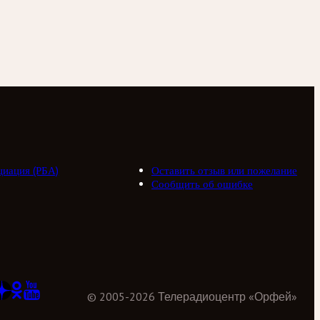
циация (РБА)
Оставить отзыв или пожелание
Сообщить об ошибке
©
2005
-
2026
Телерадиоцентр «Орфей»