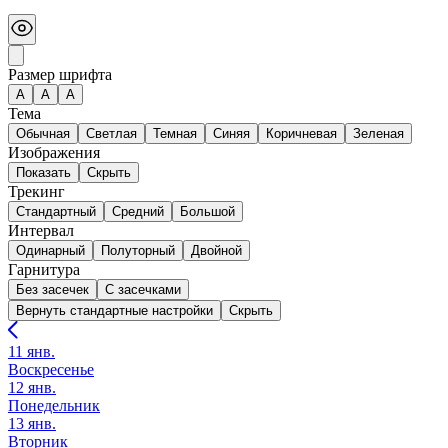
Размер шрифта
А
A
A
Тема
Обычная
Светлая
Темная
Синяя
Коричневая
Зеленая
Изображения
Показать
Скрыть
Трекинг
Стандартный
Средний
Большой
Интервал
Одинарный
Полуторный
Двойной
Гарнитура
Без засечек
С засечками
Вернуть стандартные настройки
Скрыть
11 янв.
Воскресенье
12 янв.
Понедельник
13 янв.
Вторник