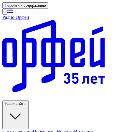
Перейти к содержанию
Радио Орфей
Наши сайты
Сетка вещания
Программы
Новости
Интернет-