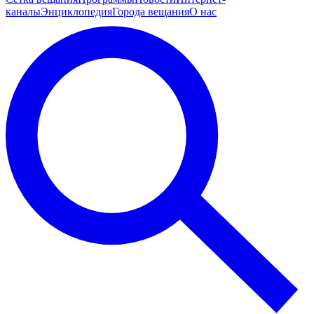
каналы
Энциклопедия
Города вещания
О нас