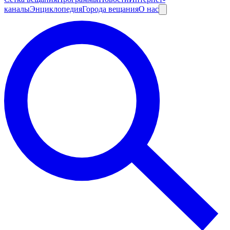
каналы
Энциклопедия
Города вещания
О нас