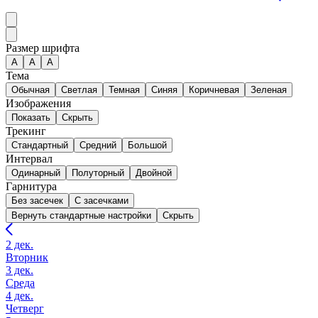
Размер шрифта
А
A
A
Тема
Обычная
Светлая
Темная
Синяя
Коричневая
Зеленая
Изображения
Показать
Скрыть
Трекинг
Стандартный
Средний
Большой
Интервал
Одинарный
Полуторный
Двойной
Гарнитура
Без засечек
С засечками
Вернуть стандартные настройки
Скрыть
2 дек.
Вторник
3 дек.
Среда
4 дек.
Четверг