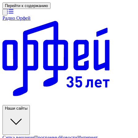
Перейти к содержанию
Радио Орфей
Наши сайты
Сетка вещания
Программы
Новости
Интернет-