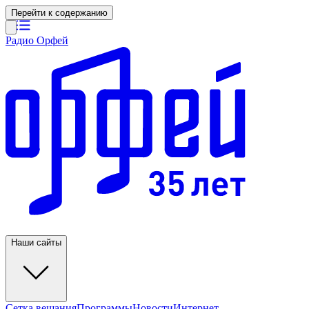
Перейти к содержанию
Радио Орфей
Наши сайты
Сетка вещания
Программы
Новости
Интернет-