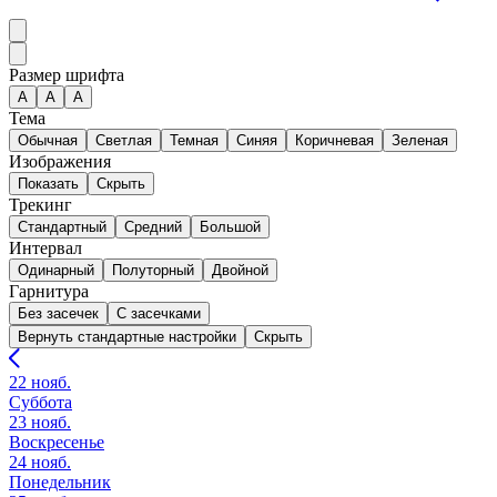
Размер шрифта
А
A
A
Тема
Обычная
Светлая
Темная
Синяя
Коричневая
Зеленая
Изображения
Показать
Скрыть
Трекинг
Стандартный
Средний
Большой
Интервал
Одинарный
Полуторный
Двойной
Гарнитура
Без засечек
С засечками
Вернуть стандартные настройки
Скрыть
22 нояб.
Суббота
23 нояб.
Воскресенье
24 нояб.
Понедельник