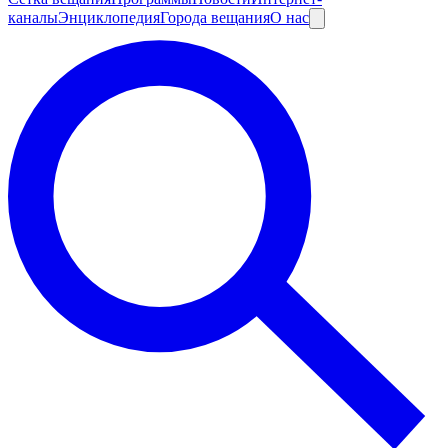
каналы
Энциклопедия
Города вещания
О нас