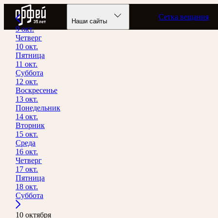
Радио Орфей
Сетка вещания
Наши сайты
9 окт.
Четверг
10 окт.
Пятница
11 окт.
Суббота
12 окт.
Воскресенье
13 окт.
Понедельник
14 окт.
Вторник
15 окт.
Среда
16 окт.
Четверг
17 окт.
Пятница
18 окт.
Суббота
10 октября