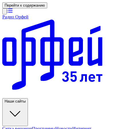
Перейти к содержанию
Радио Орфей
Наши сайты
Сетка вещания
Программы
Новости
Интернет-