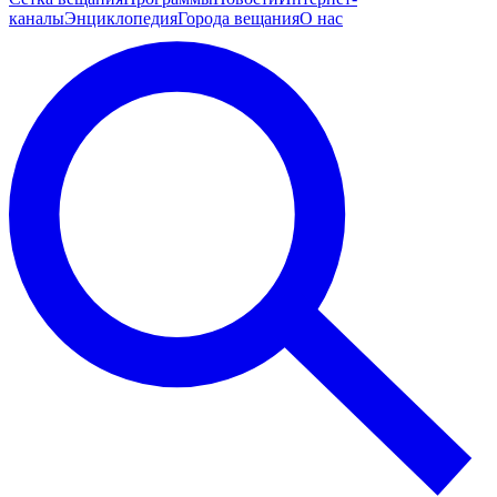
каналы
Энциклопедия
Города вещания
О нас