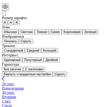
Размер шрифта
А
A
A
Тема
Обычная
Светлая
Темная
Синяя
Коричневая
Зеленая
Изображения
Показать
Скрыть
Трекинг
Стандартный
Средний
Большой
Интервал
Одинарный
Полуторный
Двойной
Гарнитура
Без засечек
С засечками
Вернуть стандартные настройки
Скрыть
29 сент.
Понедельник
30 сент.
Вторник
1 окт.
Среда