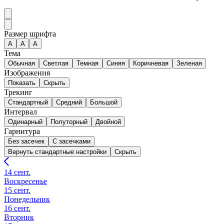
Размер шрифта
А
A
A
Тема
Обычная
Светлая
Темная
Синяя
Коричневая
Зеленая
Изображения
Показать
Скрыть
Трекинг
Стандартный
Средний
Большой
Интервал
Одинарный
Полуторный
Двойной
Гарнитура
Без засечек
С засечками
Вернуть стандартные настройки
Скрыть
14 сент.
Воскресенье
15 сент.
Понедельник
16 сент.
Вторник