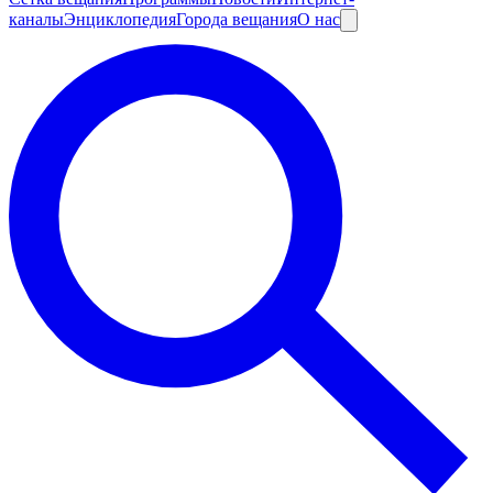
каналы
Энциклопедия
Города вещания
О нас