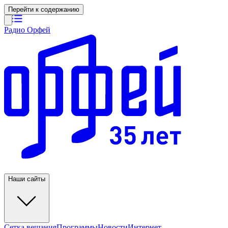
Перейти к содержанию
Радио Орфей
Наши сайты
Сетка вещания
Программы
Новости
Интернет-