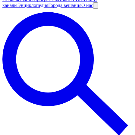
каналы
Энциклопедия
Города вещания
О нас