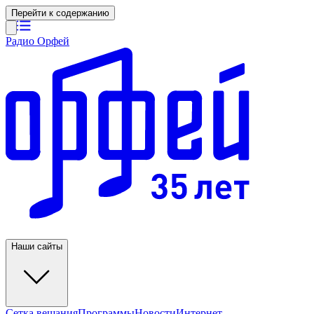
Перейти к содержанию
Радио Орфей
Наши сайты
Сетка вещания
Программы
Новости
Интернет-