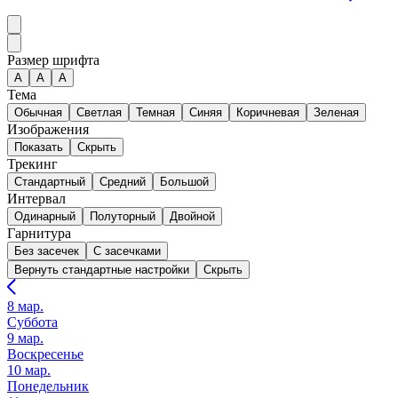
Размер шрифта
А
A
A
Тема
Обычная
Светлая
Темная
Синяя
Коричневая
Зеленая
Изображения
Показать
Скрыть
Трекинг
Стандартный
Средний
Большой
Интервал
Одинарный
Полуторный
Двойной
Гарнитура
Без засечек
С засечками
Вернуть стандартные настройки
Скрыть
8 мар.
Суббота
9 мар.
Воскресенье
10 мар.
Понедельник