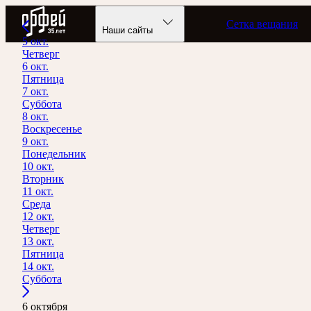
Радио Орфей
Сетка вещания
Наши сайты
5 окт.
Четверг
6 окт.
Пятница
7 окт.
Суббота
8 окт.
Воскресенье
9 окт.
Понедельник
10 окт.
Вторник
11 окт.
Среда
12 окт.
Четверг
13 окт.
Пятница
14 окт.
Суббота
6 октября