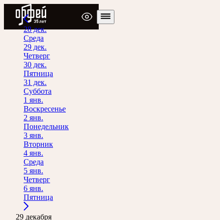
Радио Орфей
28 дек.
Среда
29 дек.
Четверг
30 дек.
Пятница
31 дек.
Суббота
1 янв.
Воскресенье
2 янв.
Понедельник
3 янв.
Вторник
4 янв.
Среда
5 янв.
Четверг
6 янв.
Пятница
29 декабря