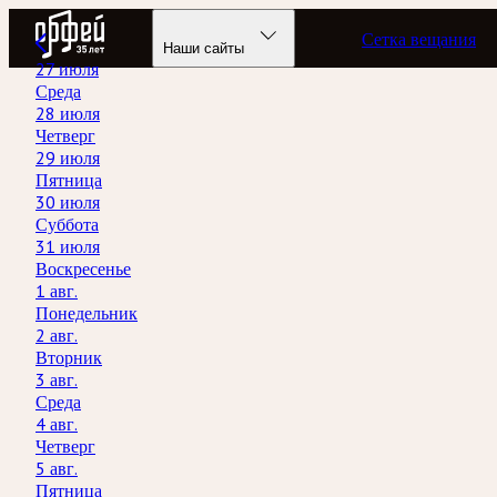
Радио Орфей
Сетка вещания
Наши сайты
27 июля
Среда
28 июля
Четверг
29 июля
Пятница
30 июля
Суббота
31 июля
Воскресенье
1 авг.
Понедельник
2 авг.
Вторник
3 авг.
Среда
4 авг.
Четверг
5 авг.
Пятница