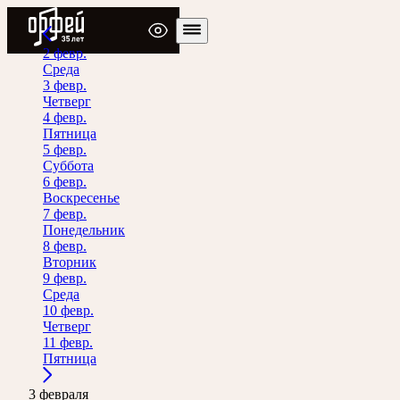
Радио Орфей
2 февр.
Среда
3 февр.
Четверг
4 февр.
Пятница
5 февр.
Суббота
6 февр.
Воскресенье
7 февр.
Понедельник
8 февр.
Вторник
9 февр.
Среда
10 февр.
Четверг
11 февр.
Пятница
3 февраля