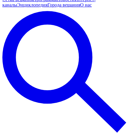
каналы
Энциклопедия
Города вещания
О нас