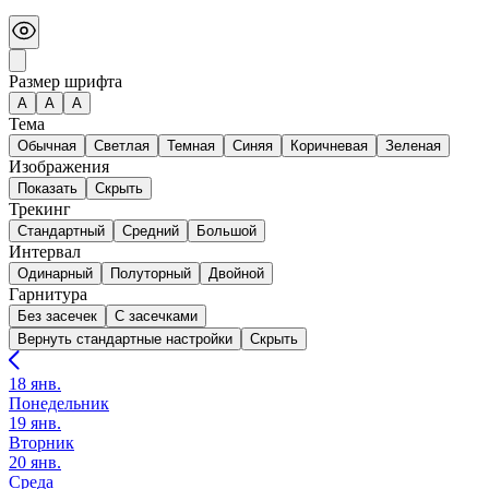
Размер шрифта
А
A
A
Тема
Обычная
Светлая
Темная
Синяя
Коричневая
Зеленая
Изображения
Показать
Скрыть
Трекинг
Стандартный
Средний
Большой
Интервал
Одинарный
Полуторный
Двойной
Гарнитура
Без засечек
С засечками
Вернуть стандартные настройки
Скрыть
18 янв.
Понедельник
19 янв.
Вторник
20 янв.
Среда