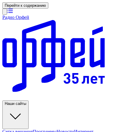
Перейти к содержанию
Радио Орфей
Наши сайты
Сетка вещания
Программы
Новости
Интернет-