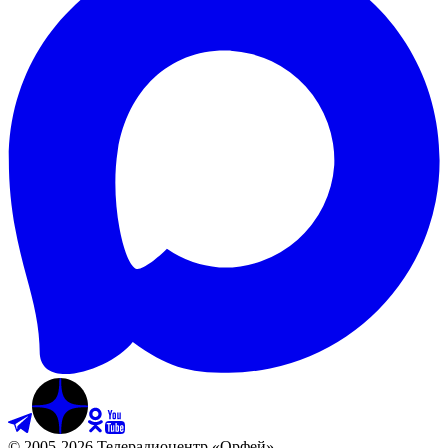
©
2005
-
2026
Телерадиоцентр «Орфей»