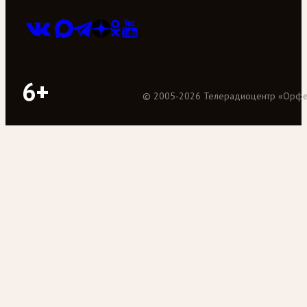
6+
©
2005
-
2026
Телерадиоцентр «Орф