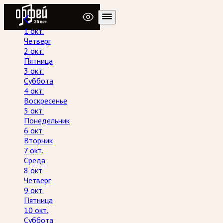
Радио Орфей
1 окт.
Четверг
2 окт.
Пятница
3 окт.
Суббота
4 окт.
Воскресенье
5 окт.
Понедельник
6 окт.
Вторник
7 окт.
Среда
8 окт.
Четверг
9 окт.
Пятница
10 окт.
Суббота