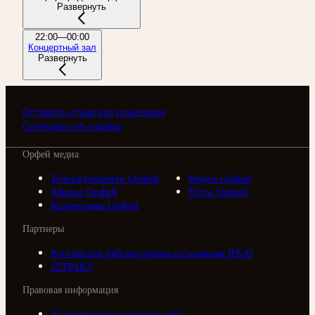
Развернуть
22:00—00:00
Концертный зал
Развернуть
Оставить отзыв или пожелание
Сообщить об ошибке
Орфей медиа
Телерадиоцентр Орфей
Видео Орфей
Афиша Орфей
Ноты Орфей
Коллективы Орфей
Партнеры
Российская библиотечная ассоциация (РБА)
///ТРАКТ
Правовая информация
Условия использования сайта