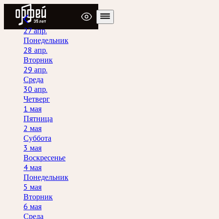
Радио Орфей
27 апр.
Понедельник
28 апр.
Вторник
29 апр.
Среда
30 апр.
Четверг
1 мая
Пятница
2 мая
Суббота
3 мая
Воскресенье
4 мая
Понедельник
5 мая
Вторник
6 мая
Среда